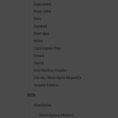
Δημητριακά
Έλαια-Ξύδια
Ελιές
Ζυμαρικά
Μανιτάρια
Μέλια
Ξηροί καρποί-Chips
Όσπρια
Παστά
Ρύζι-Πατάτες-Σκόρδα
Σάλτσες-Μουστάρδα-Μαγιονέζα
Τουρσιά-Σαλάτες
ΠΟΤΑ
Αλκοολούχα
Αποστάγματα-Υδύποτα