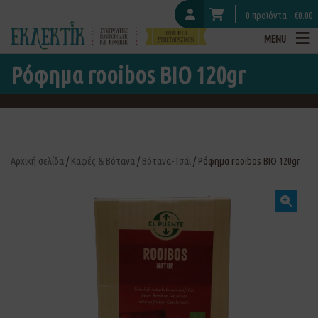
0 προϊόντα -
€
0.00
MENU
Ρόφημα rooibos ΒΙΟ 120gr
Αρχική σελίδα
/
Καφές & Βότανα
/
Βότανα-Τσάι
/ Ρόφημα rooibos ΒΙΟ 120gr
🔍