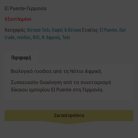
El Puente-Γερμανία
Εξαντλημένο
Κατηγορίες:
Βότανα-Τσάι
,
Καφές & Βότανα
Ετικέτες:
El Puente
,
fair
trade
,
rooibos
,
ΒΙΟ
,
Ν. Αφρική
,
Τσάι
Περιγραφή
Βιολογικό rooibos από τη Νότιο Αφρική.
Συσκευασία-διακίνηση από το συνεταιρισμό
δίκαιου εμπορίου El Puente στη Γερμανία.
Σχετικά προϊόντα