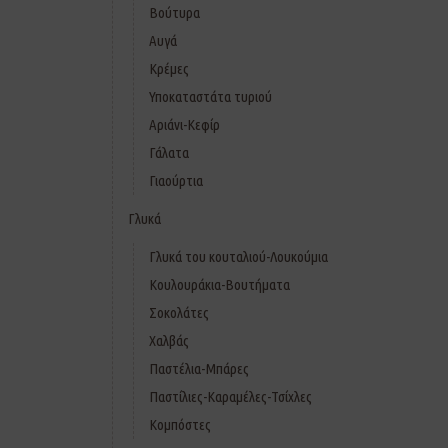
Βούτυρα
Αυγά
Κρέμες
Υποκαταστάτα τυριού
Αριάνι-Κεφίρ
Γάλατα
Γιαούρτια
Γλυκά
Γλυκά του κουταλιού-Λουκούμια
Κουλουράκια-Βουτήματα
Σοκολάτες
Χαλβάς
Παστέλια-Μπάρες
Παστίλιες-Καραμέλες-Τσίχλες
Κομπόστες