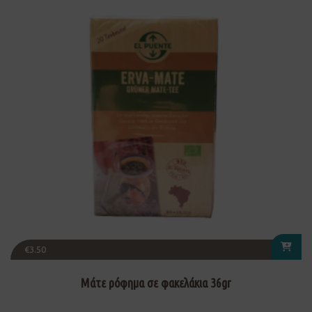
€
3.50
Μάτε ρόφημα σε φακελάκια 36gr