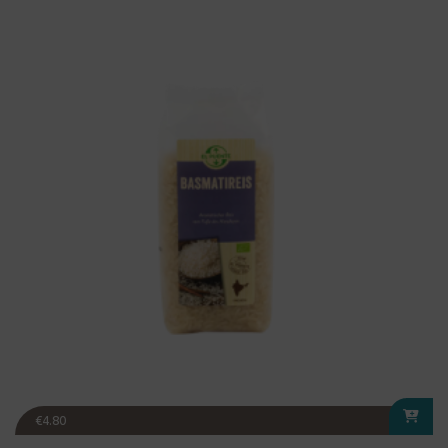
€
4.80