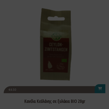
€
4.50
Κανέλα Κεϋλάνης σε ξυλάκια ΒΙΟ 20gr