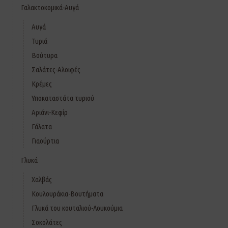
Γαλακτοκομικά-Αυγά
Αυγά
Τυριά
Βούτυρα
Σαλάτες-Αλοιφές
Κρέμες
Υποκαταστάτα τυριού
Αριάνι-Κεφίρ
Γάλατα
Γιαούρτια
Γλυκά
Χαλβάς
Κουλουράκια-Βουτήματα
Γλυκά του κουταλιού-Λουκούμια
Σοκολάτες