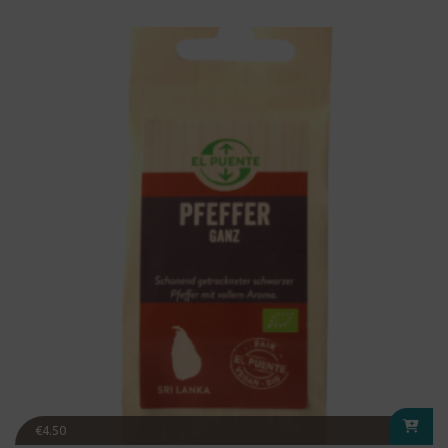
€
4.50