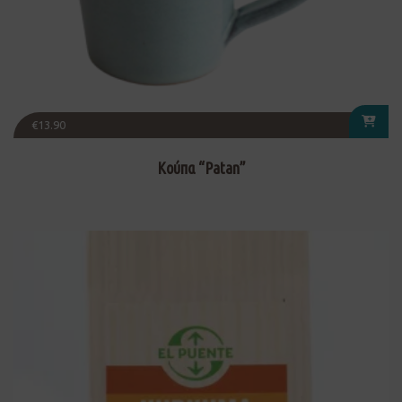
€
13.90
Κούπα “Patan”