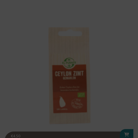
€
4.50