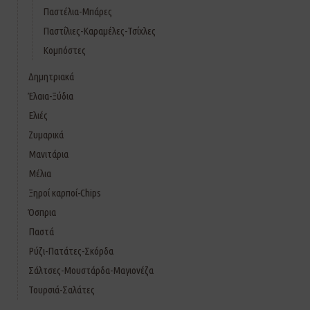
Παστέλια-Μπάρες
Παστίλιες-Καραμέλες-Τσίχλες
Κομπόστες
Δημητριακά
Έλαια-Ξύδια
Ελιές
Ζυμαρικά
Μανιτάρια
Μέλια
Ξηροί καρποί-Chips
Όσπρια
Παστά
Ρύζι-Πατάτες-Σκόρδα
Σάλτσες-Μουστάρδα-Μαγιονέζα
Τουρσιά-Σαλάτες