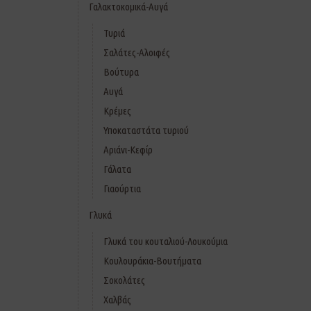
Γαλακτοκομικά-Αυγά
Τυριά
Σαλάτες-Αλοιφές
Βούτυρα
Αυγά
Κρέμες
Υποκαταστάτα τυριού
Αριάνι-Κεφίρ
Γάλατα
Γιαούρτια
Γλυκά
Γλυκά του κουταλιού-Λουκούμια
Κουλουράκια-Βουτήματα
Σοκολάτες
Χαλβάς