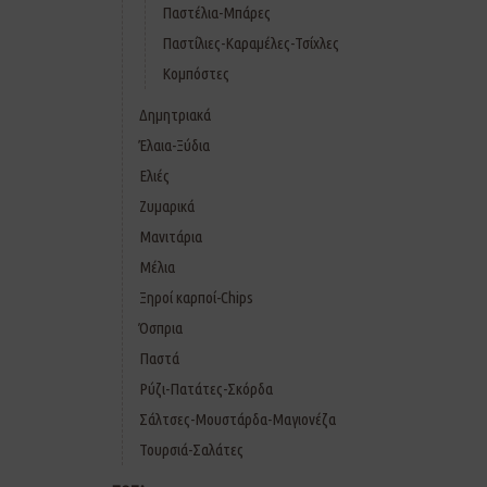
Παστέλια-Μπάρες
Παστίλιες-Καραμέλες-Τσίχλες
Κομπόστες
Δημητριακά
Έλαια-Ξύδια
Ελιές
Ζυμαρικά
Μανιτάρια
Μέλια
Ξηροί καρποί-Chips
Όσπρια
Παστά
Ρύζι-Πατάτες-Σκόρδα
Σάλτσες-Μουστάρδα-Μαγιονέζα
Τουρσιά-Σαλάτες