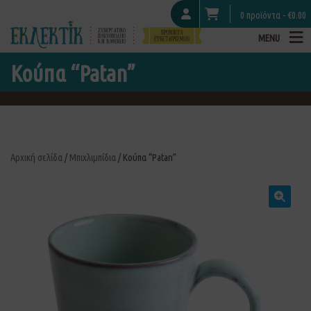
0 προϊόντα -
€
0.00
MENU
Κούπα “Patan”
Αρχική σελίδα
/
Μπιχλιμπίδια
/ Κούπα “Patan”
🔍