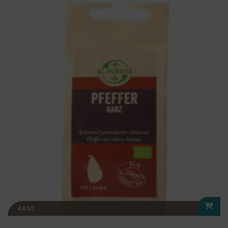
€
4.50