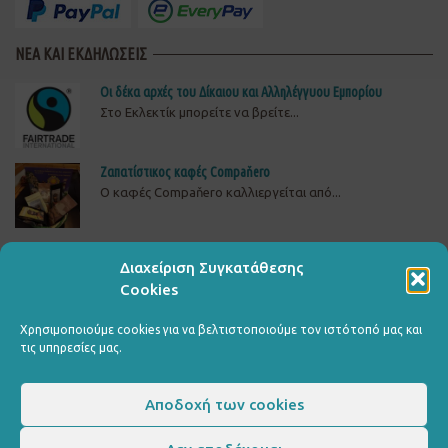
ΝΕΑ ΚΑΙ ΕΚΔΗΛΩΣΕΙΣ
Οι δέκα αρχές του Δίκαιου και Αλληλέγγυου Εμπορίου
Στο Εκλεκτίκ μπορείτε να βρείτε...
Ζαπατίστικος καφές Compaňero
O καφές Compaňero καλλιεργείται από...
Δώστε πίσω το ρεύμα στη ΒΙΟΜΕ
Διαχείριση Συγκατάθεσης
ΔΕΙΤΕ, ΥΠΟΓΡΑΨΤΕ ΚΑΙ ΔΙΑΔΩΣΤΕΤΗΝ ΚΑΜΠΑΝΙΑ...
Cookies
Χρησιμοποιούμε cookies για να βελτιστοποιούμε τον ιστότοπό μας και
τις υπηρεσίες μας.
Αποδοχή των cookies