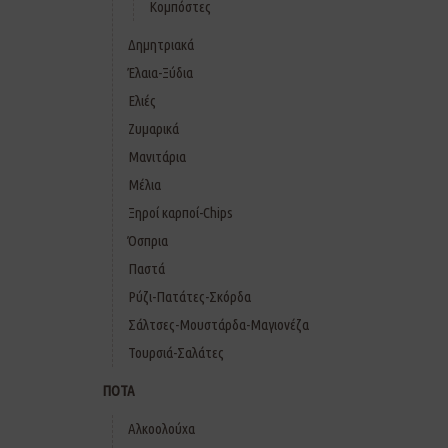
Κομπόστες
Δημητριακά
Έλαια-Ξύδια
Ελιές
Ζυμαρικά
Μανιτάρια
Μέλια
Ξηροί καρποί-Chips
Όσπρια
Παστά
Ρύζι-Πατάτες-Σκόρδα
Σάλτσες-Μουστάρδα-Μαγιονέζα
Τουρσιά-Σαλάτες
ΠΟΤΑ
Αλκοολούχα