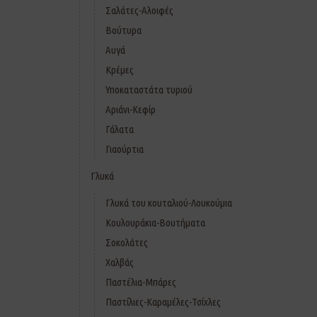
Σαλάτες-Αλοιφές
Βούτυρα
Αυγά
Κρέμες
Υποκαταστάτα τυριού
Αριάνι-Κεφίρ
Γάλατα
Γιαούρτια
Γλυκά
Γλυκά του κουταλιού-Λουκούμια
Κουλουράκια-Βουτήματα
Σοκολάτες
Χαλβάς
Παστέλια-Μπάρες
Παστίλιες-Καραμέλες-Τσίχλες