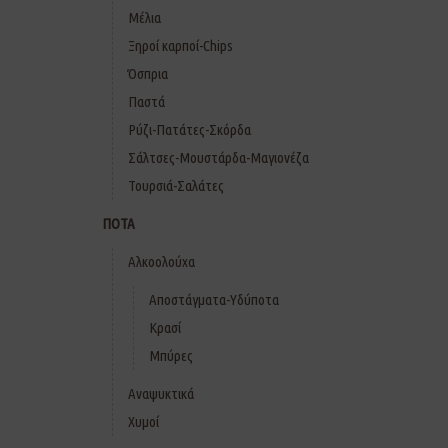
Μέλια
Ξηροί καρποί-Chips
Όσπρια
Παστά
Ρύζι-Πατάτες-Σκόρδα
Σάλτσες-Μουστάρδα-Μαγιονέζα
Τουρσιά-Σαλάτες
ΠΟΤΑ
Αλκοολούχα
Αποστάγματα-Υδύποτα
Κρασί
Μπύρες
Αναψυκτικά
Χυμοί