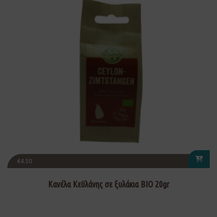
€
4.50
Κανέλα Κεϋλάνης σε ξυλάκια ΒΙΟ 20gr