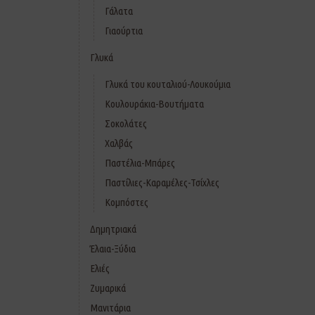
Γάλατα
Γιαούρτια
Γλυκά
Γλυκά του κουταλιού-Λουκούμια
Κουλουράκια-Βουτήματα
Σοκολάτες
Χαλβάς
Παστέλια-Μπάρες
Παστίλιες-Καραμέλες-Τσίχλες
Κομπόστες
Δημητριακά
Έλαια-Ξύδια
Ελιές
Ζυμαρικά
Μανιτάρια