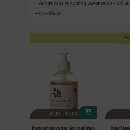
– Αποφύγετε την χρήση μαλακτικού γιατί μ
– Όχι σίδερο.
Σχε
€
2.55
–
€
5.50
Κρεμοσάπουνο χεριών με αιθέριο
Κεραλοιφή