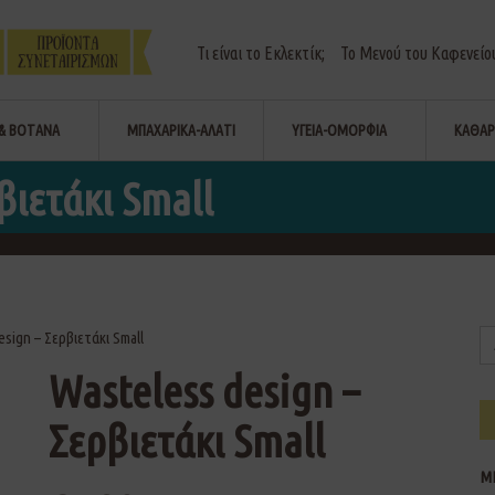
Τι είναι το Εκλεκτίκ;
Το Μενού του Καφενείο
& ΒΟΤΑΝΑ
ΜΠΑΧΑΡΙΚΑ-ΑΛΑΤΙ
ΥΓΕΙΑ-ΟΜΟΡΦΙΑ
ΚΑΘΑΡ
βιετάκι Small
esign – Σερβιετάκι Small
Wasteless design –
Σερβιετάκι Small
Μ