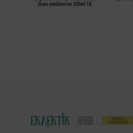
έλαιο ευκάλυπτου 300ml-1lt