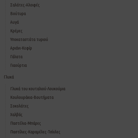
Σαλάτες-Αλοιφές
Βούτυρα
Αυγά
Κρέμες
Υποκαταστάτα τυριού
Αριάνι-Κεφίρ
Γάλατα
Γιαούρτια
Γλυκά
Γλυκά του κουταλιού-Λουκούμια
Κουλουράκια-Βουτήματα
Σοκολάτες
Χαλβάς
Παστέλια-Μπάρες
Παστίλιες-Καραμέλες-Τσίχλες