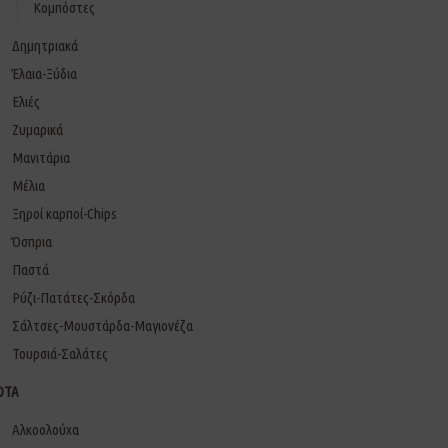
Κομπόστες
Δημητριακά
Έλαια-Ξύδια
Ελιές
Ζυμαρικά
Μανιτάρια
Μέλια
Ξηροί καρποί-Chips
Όσπρια
Παστά
Ρύζι-Πατάτες-Σκόρδα
Σάλτσες-Μουστάρδα-Μαγιονέζα
Τουρσιά-Σαλάτες
ΟΤΑ
Αλκοολούχα