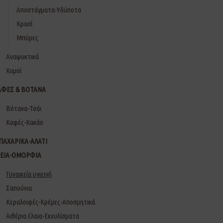
Αποστάγματα-Υδύποτα
Κρασί
Μπύρες
Αναψυκτικά
Χυμοί
ΑΦΕΣ & ΒΟΤΑΝΑ
Βότανα-Τσάι
Καφές-Κακάο
ΠΑΧΑΡΙΚΑ-ΑΛΑΤΙ
ΓΕΙΑ-ΟΜΟΡΦΙΑ
Γυναικεία υγιεινή
Σαπούνια
Κεραλοιφές-Κρέμες-Αποσμητικά
Αιθέρια έλαια-Εκχυλίσματα