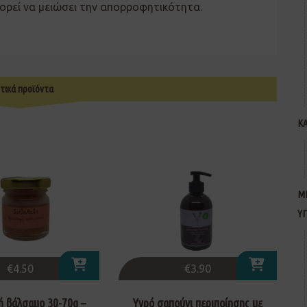
πορεί να μειώσει την απορροφητικότητα.
τικά προϊόντα
Κ
Μ
Υ
€
4.50
€
3.90
 βάλσαμο 30-70g –
Υγρό σαπούνι περιποίησης με