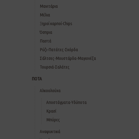
Μανιτάρια
Μέλια
Ξηροί καρποί-Chips
Όσπρια
Παστά
Ρύζι-Πατάτες-Σκόρδα
Σάλτσες-Μουστάρδα-Μαγιονέζα
Τουρσιά-Σαλάτες
ΠΟΤΑ
Αλκοολούχα
Αποστάγματα-Υδύποτα
Κρασί
Μπύρες
Αναψυκτικά