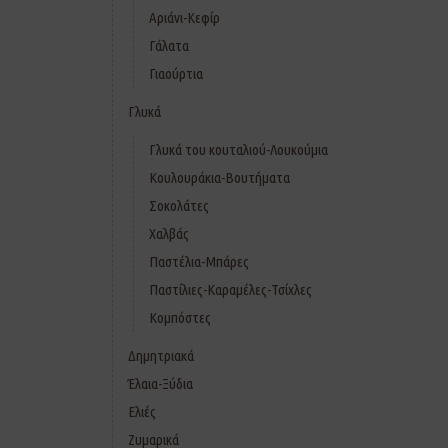
Αριάνι-Κεφίρ
Γάλατα
Γιαούρτια
Γλυκά
Γλυκά του κουταλιού-Λουκούμια
Κουλουράκια-Βουτήματα
Σοκολάτες
Χαλβάς
Παστέλια-Μπάρες
Παστίλιες-Καραμέλες-Τσίχλες
Κομπόστες
Δημητριακά
Έλαια-Ξύδια
Ελιές
Ζυμαρικά