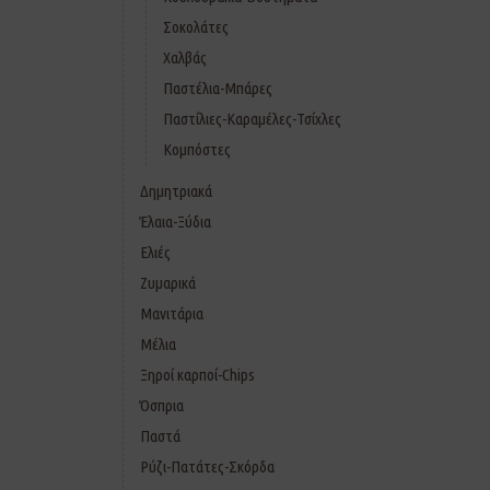
Σοκολάτες
Χαλβάς
Παστέλια-Μπάρες
Παστίλιες-Καραμέλες-Τσίχλες
Κομπόστες
Δημητριακά
Έλαια-Ξύδια
Ελιές
Ζυμαρικά
Μανιτάρια
Μέλια
Ξηροί καρποί-Chips
Όσπρια
Παστά
Ρύζι-Πατάτες-Σκόρδα