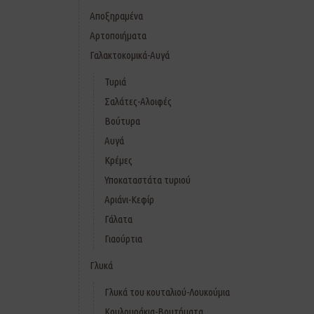
Αποξηραμένα
Αρτοποιήματα
Γαλακτοκομικά-Αυγά
Τυριά
Σαλάτες-Αλοιφές
Βούτυρα
Αυγά
Κρέμες
Υποκαταστάτα τυριού
Αριάνι-Κεφίρ
Γάλατα
Γιαούρτια
Γλυκά
Γλυκά του κουταλιού-Λουκούμια
Κουλουράκια-Βουτήματα