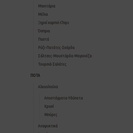
Μανιτάρια
Μέλια
Ξηροί καρποί-Chips
Όσπρια
Παστά
Ρύζι-Πατάτες-Σκόρδα
Σάλτσες-Μουστάρδα-Μαγιονέζα
Τουρσιά-Σαλάτες
ΠΟΤΑ
Αλκοολούχα
Αποστάγματα-Υδύποτα
Κρασί
Μπύρες
Αναψυκτικά