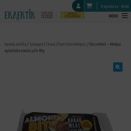
0 προϊόντα -
€
0.00
MENU
Αρχική σελίδα
/
Τρόφιμα
/
Γλυκά
/
Παστέλια-Μπάρες
/ ElassoNuts – Μπάρα
αμύγδαλο κακάο μέλι 80g
🔍