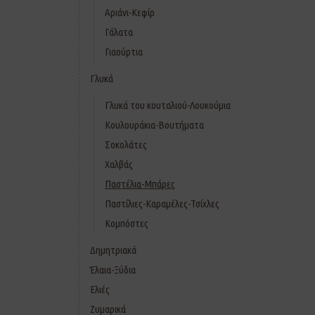
Αριάνι-Κεφίρ
Γάλατα
Γιαούρτια
Γλυκά
Γλυκά του κουταλιού-Λουκούμια
Κουλουράκια-Βουτήματα
Σοκολάτες
Χαλβάς
Παστέλια-Μπάρες
Παστίλιες-Καραμέλες-Τσίχλες
Κομπόστες
Δημητριακά
Έλαια-Ξύδια
Ελιές
Ζυμαρικά