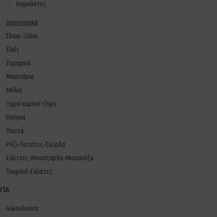
Κομπόστες
Δημητριακά
Έλαια-Ξύδια
Ελιές
Ζυμαρικά
Μανιτάρια
Μέλια
Ξηροί καρποί-Chips
Όσπρια
Παστά
Ρύζι-Πατάτες-Σκόρδα
Σάλτσες-Μουστάρδα-Μαγιονέζα
Τουρσιά-Σαλάτες
ΟΤΑ
Αλκοολούχα