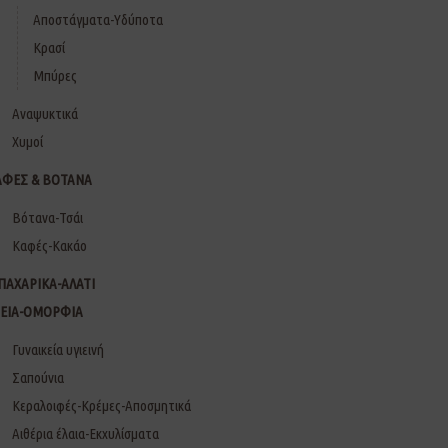
Αποστάγματα-Υδύποτα
Κρασί
Μπύρες
Αναψυκτικά
Χυμοί
ΑΦΕΣ & ΒΟΤΑΝΑ
Βότανα-Τσάι
Καφές-Κακάο
ΠΑΧΑΡΙΚΑ-ΑΛΑΤΙ
ΓΕΙΑ-ΟΜΟΡΦΙΑ
Γυναικεία υγιεινή
Σαπούνια
Κεραλοιφές-Κρέμες-Αποσμητικά
Αιθέρια έλαια-Εκχυλίσματα