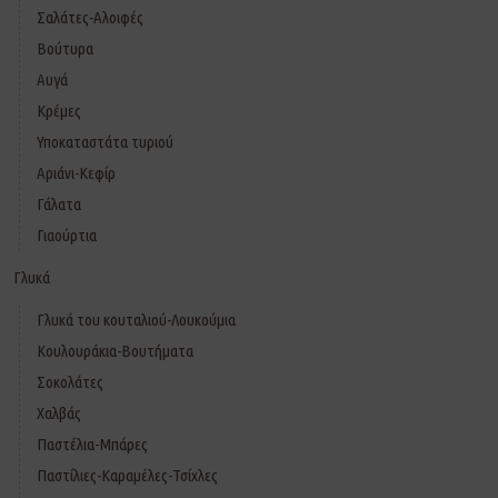
Σαλάτες-Αλοιφές
Βούτυρα
Αυγά
Κρέμες
Υποκαταστάτα τυριού
Αριάνι-Κεφίρ
Γάλατα
Γιαούρτια
Γλυκά
Γλυκά του κουταλιού-Λουκούμια
Κουλουράκια-Βουτήματα
Σοκολάτες
Χαλβάς
Παστέλια-Μπάρες
Παστίλιες-Καραμέλες-Τσίχλες