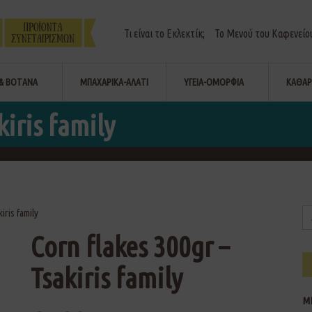
Τι είναι το Εκλεκτίκ;
Το Μενού του Καφενείο
& ΒΟΤΑΝΑ
ΜΠΑΧΑΡΙΚΑ-ΑΛΑΤΙ
ΥΓΕΙΑ-ΟΜΟΡΦΙΑ
ΚΑΘΑΡ
kiris family
iris family
Corn flakes 300gr –
Tsakiris family
Μ