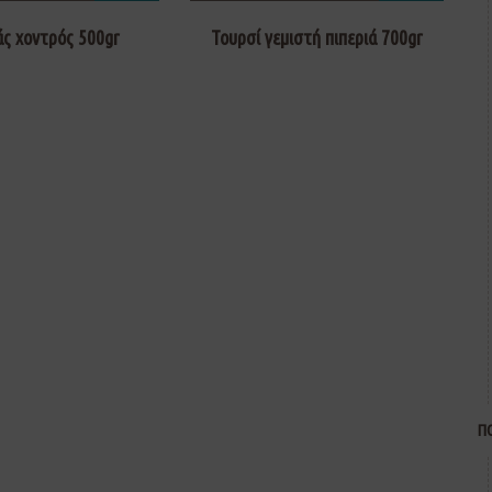
ς χοντρός 500gr
Τουρσί γεμιστή πιπεριά 700gr
Π