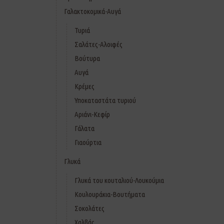
Γαλακτοκομικά-Αυγά
Τυριά
Σαλάτες-Αλοιφές
Βούτυρα
Αυγά
Κρέμες
Υποκαταστάτα τυριού
Αριάνι-Κεφίρ
Γάλατα
Γιαούρτια
Γλυκά
Γλυκά του κουταλιού-Λουκούμια
Κουλουράκια-Βουτήματα
Σοκολάτες
Χαλβάς