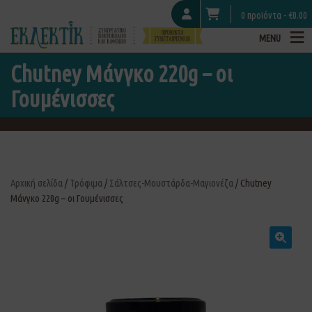
0 προϊόντα -
€
0.00
MENU
Chutney Μάνγκο 220g – οι
Γουμένισσες
Αρχική σελίδα
/
Τρόφιμα
/
Σάλτσες-Μουστάρδα-Μαγιονέζα
/ Chutney
Μάνγκο 220g – οι Γουμένισσες
🔍