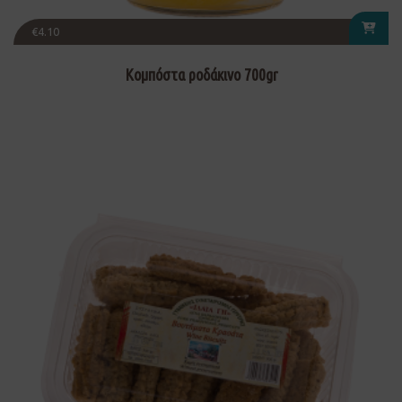
€
4.10
Κομπόστα ροδάκινο 700gr