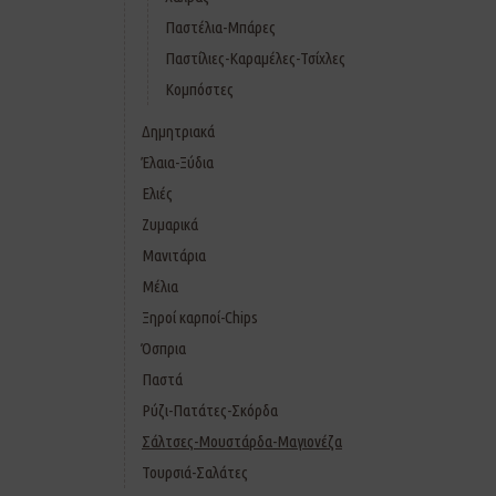
Παστέλια-Μπάρες
Παστίλιες-Καραμέλες-Τσίχλες
Κομπόστες
Δημητριακά
Έλαια-Ξύδια
Ελιές
Ζυμαρικά
Μανιτάρια
Μέλια
Ξηροί καρποί-Chips
Όσπρια
Παστά
Ρύζι-Πατάτες-Σκόρδα
Σάλτσες-Μουστάρδα-Μαγιονέζα
Τουρσιά-Σαλάτες