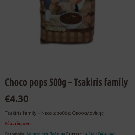
Choco pops 500g – Tsakiris family
€
4.30
Tsakiris family – Νεοχωρούδα Θεσσαλονίκης
Εξαντλημένο
Κατηγορίες:
Δημητριακά
,
Τρόφιμα
Ετικέτες:
Le Petit Déjeuner
,