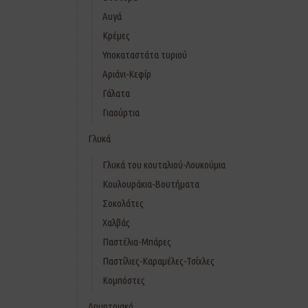
Αυγά
Κρέμες
Υποκαταστάτα τυριού
Αριάνι-Κεφίρ
Γάλατα
Γιαούρτια
Γλυκά
Γλυκά του κουταλιού-Λουκούμια
Κουλουράκια-Βουτήματα
Σοκολάτες
Χαλβάς
Παστέλια-Μπάρες
Παστίλιες-Καραμέλες-Τσίχλες
Κομπόστες
Δημητριακά