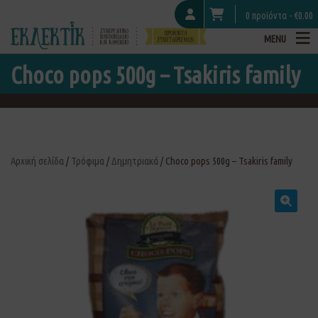
0 προϊόντα -
€
0.00
MENU
Choco pops 500g – Tsakiris family
Αρχική σελίδα
/
Τρόφιμα
/
Δημητριακά
/ Choco pops 500g – Tsakiris family
🔍