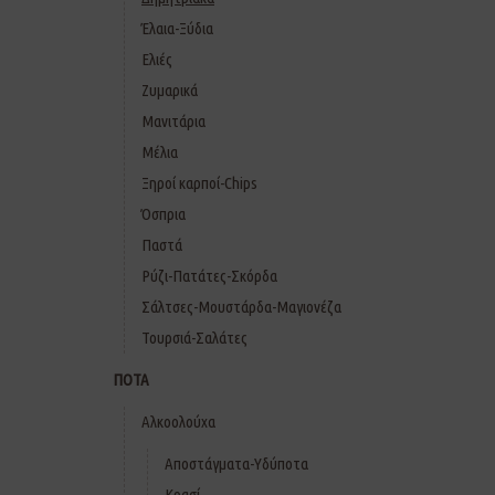
Έλαια-Ξύδια
Ελιές
Ζυμαρικά
Μανιτάρια
Μέλια
Ξηροί καρποί-Chips
Όσπρια
Παστά
Ρύζι-Πατάτες-Σκόρδα
Σάλτσες-Μουστάρδα-Μαγιονέζα
Τουρσιά-Σαλάτες
ΠΟΤΑ
Αλκοολούχα
Αποστάγματα-Υδύποτα
Κρασί