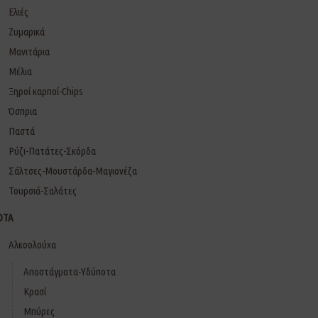
Ελιές
Ζυμαρικά
Μανιτάρια
Μέλια
Ξηροί καρποί-Chips
Όσπρια
Παστά
Ρύζι-Πατάτες-Σκόρδα
Σάλτσες-Μουστάρδα-Μαγιονέζα
Τουρσιά-Σαλάτες
ΟΤΑ
Αλκοολούχα
Αποστάγματα-Υδύποτα
Κρασί
Μπύρες