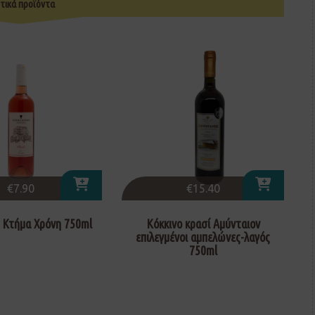
τικά προϊόντα
€
7.90
€
15.40
 Κτήμα Χρόνη 750ml
Κόκκινο κρασί Αμύνταιον
επιλεγμένοι αμπελώνες-λαγός
750ml