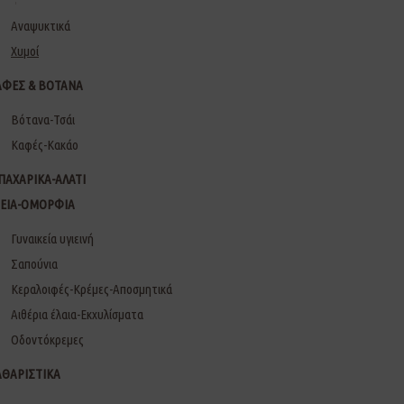
Αναψυκτικά
Χυμοί
ΑΦΕΣ & ΒΟΤΑΝΑ
Βότανα-Τσάι
Καφές-Κακάο
ΠΑΧΑΡΙΚΑ-ΑΛΑΤΙ
ΓΕΙΑ-ΟΜΟΡΦΙΑ
Γυναικεία υγιεινή
Σαπούνια
Κεραλοιφές-Κρέμες-Αποσμητικά
Αιθέρια έλαια-Εκχυλίσματα
Οδοντόκρεμες
ΑΘΑΡΙΣΤΙΚΑ