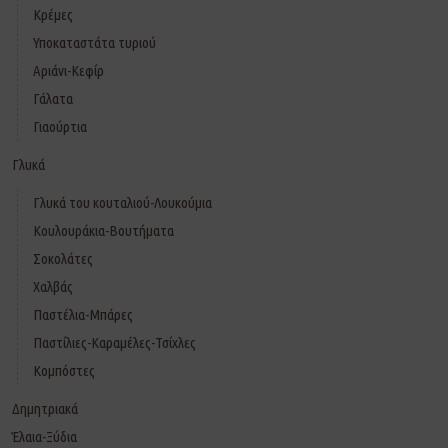
Κρέμες
Υποκαταστάτα τυριού
Αριάνι-Κεφίρ
Γάλατα
Γιαούρτια
Γλυκά
Γλυκά του κουταλιού-Λουκούμια
Κουλουράκια-Βουτήματα
Σοκολάτες
Χαλβάς
Παστέλια-Μπάρες
Παστίλιες-Καραμέλες-Τσίχλες
Κομπόστες
Δημητριακά
Έλαια-Ξύδια