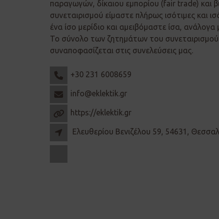
παραγωγών, δίκαιου εμπορίου (fair trade) και β
συνεταιρισμού είμαστε πλήρως ισότιμες και ισ
ένα ίσο μερίδιο και αμειβόμαστε ίσα, ανάλογα 
Το σύνολο των ζητημάτων του συνεταιρισμού 
συναποφασίζεται στις συνελεύσεις μας.
+30 231 6008659
info@eklektik.gr
https://eklektik.gr
Ελευθερίου Βενιζέλου 59, 54631, Θεσσα