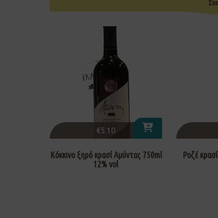
Σχε
€
5.10
Κόκκινο ξηρό κρασί Αμύντας 750ml
Ροζέ κρασί
12% vol