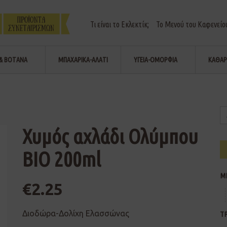
Τι είναι το Εκλεκτίκ;
Το Μενού του Καφενείο
& ΒΟΤΑΝΑ
ΜΠΑΧΑΡΙΚΑ-ΑΛΑΤΙ
ΥΓΕΙΑ-ΟΜΟΡΦΙΑ
ΚΑΘΑΡ
Χυμός αχλάδι Ολύμπου
ΒΙΟ 200ml
Μ
€
2.25
Διοδώρα-Δολίχη Ελασσώνας
Τ