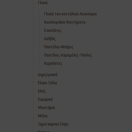
Γλυκά
Γλυκά του κουταλιού-Λουκούμια
Κουλουράκια-Βουτήματα
Σοκολάτες
Χαλβάς
Παστέλια-Μπάρες
Παστίλιες-Καραμέλες-Τσίχλες
Κομπόστες
Δημητριακά
Έλαια-Ξύδια
Ελιές
Ζυμαρικά
Μανιτάρια
Μέλια
Ξηροί καρποί-Chips