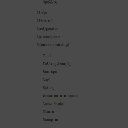
Πραλίνες
Αλεύρι
Αλλαντικά
Αποξηραμένα
Αρτοποιήματα
Γαλακτοκομικά-Αυγά
Τυριά
Σαλάτες-Αλοιφές
Βούτυρα
Αυγά
Κρέμες
Υποκαταστάτα τυριού
Αριάνι-Κεφίρ
Γάλατα
Γιαούρτια