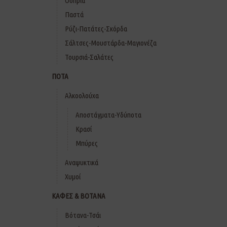
Όσπρια
Παστά
Ρύζι-Πατάτες-Σκόρδα
Σάλτσες-Μουστάρδα-Μαγιονέζα
Τουρσιά-Σαλάτες
ΠΟΤΑ
Αλκοολούχα
Αποστάγματα-Υδύποτα
Κρασί
Μπύρες
Αναψυκτικά
Χυμοί
ΚΑΦΕΣ & ΒΟΤΑΝΑ
Βότανα-Τσάι