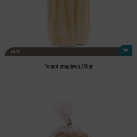
€
4.70
Τουρσί σπαράγγια 250gr