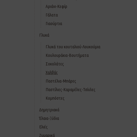
Αριάνι-Κεφίρ
Γάλατα
Γιαούρτια
Γλυκά
Γλυκά του κουταλιού-Λουκούμια
Κουλουράκια-Βουτήματα
Σοκολάτες
Χαλβάς
Παστέλια-Μπάρες
Παστίλιες-Καραμέλες-Τσίχλες
Κομπόστες
Δημητριακά
Έλαια-Ξύδια
Ελιές
Ζυμαρικά