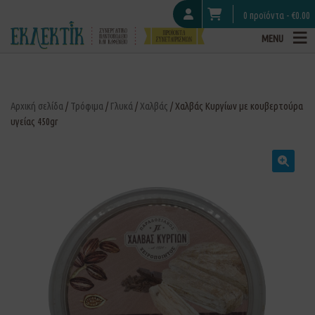
0 προϊόντα -
€
0.00
MENU
Αρχική σελίδα
/
Τρόφιμα
/
Γλυκά
/
Χαλβάς
/ Χαλβάς Κυργίων με κουβερτούρα
υγείας 450gr
🔍