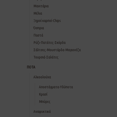
Μανιτάρια
Μέλια
Ξηροί καρποί-Chips
Όσπρια
Παστά
Ρύζι-Πατάτες-Σκόρδα
Σάλτσες-Μουστάρδα-Μαγιονέζα
Τουρσιά-Σαλάτες
ΠΟΤΑ
Αλκοολούχα
Αποστάγματα-Υδύποτα
Κρασί
Μπύρες
Αναψυκτικά