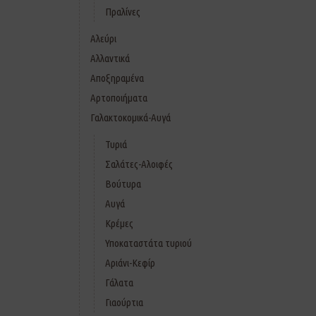
Πραλίνες
Αλεύρι
Αλλαντικά
Αποξηραμένα
Αρτοποιήματα
Γαλακτοκομικά-Αυγά
Τυριά
Σαλάτες-Αλοιφές
Βούτυρα
Αυγά
Κρέμες
Υποκαταστάτα τυριού
Αριάνι-Κεφίρ
Γάλατα
Γιαούρτια