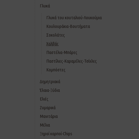
Γλυκά
Γλυκά του κουταλιού-Λουκούμια
Κουλουράκια-Βουτήματα
Σοκολάτες
Χαλβάς
Παστέλια-Μπάρες
Παστίλιες-Καραμέλες-Τσίχλες
Κομπόστες
Δημητριακά
Έλαια-Ξύδια
Ελιές
Ζυμαρικά
Μανιτάρια
Μέλια
Ξηροί καρποί-Chips