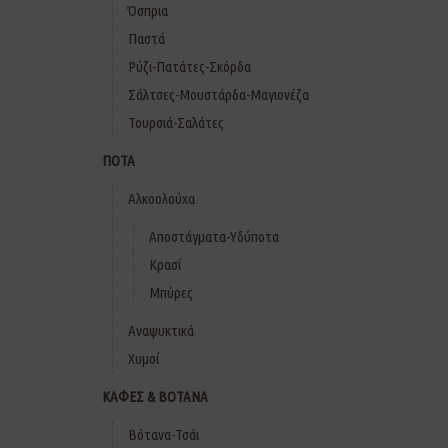
Όσπρια
Παστά
Ρύζι-Πατάτες-Σκόρδα
Σάλτσες-Μουστάρδα-Μαγιονέζα
Τουρσιά-Σαλάτες
ΠΟΤΑ
Αλκοολούχα
Αποστάγματα-Υδύποτα
Κρασί
Μπύρες
Αναψυκτικά
Χυμοί
ΚΑΦΕΣ & ΒΟΤΑΝΑ
Βότανα-Τσάι