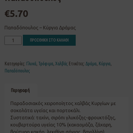
€
5.70
Παπαδόπουλος – Κύργια Δράμας
ΠΡΟΣΘΗΚΗ ΣΤΟ ΚΑΛΑΘΙ
Κατηγορίες:
Γλυκά
,
Τρόφιμα
,
Χαλβάς
Ετικέτες:
Δράμα
,
Κύργια
,
Παπαδόπουλος
Περιγραφή
Παραδοσιακός χειροποίητος χαλβάς Κυργίων με
σοκολάτα υγείας και πορτοκάλι.
Συστατικά: ταχίνι, σιρόπι γλυκόζης-φρουκτόζης,
κουβερτούρα υγείας 10% (κακαομάζα, ζάχαρη,
βούτυρο κακάο, λεκιθίνη σόγιας, βανιλλίνη),