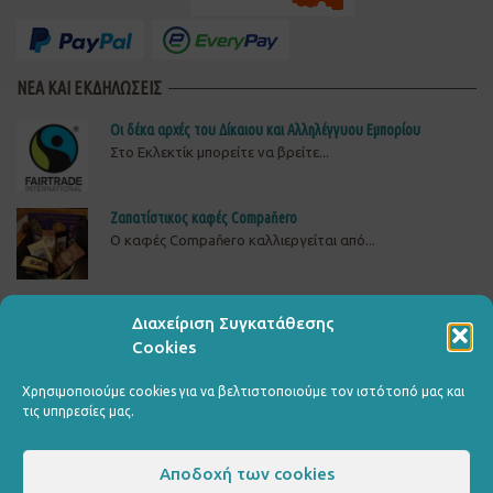
ΝΕΑ ΚΑΙ ΕΚΔΗΛΩΣΕΙΣ
Οι δέκα αρχές του Δίκαιου και Αλληλέγγυου Εμπορίου
Στο Εκλεκτίκ μπορείτε να βρείτε...
Ζαπατίστικος καφές Compaňero
O καφές Compaňero καλλιεργείται από...
Δώστε πίσω το ρεύμα στη ΒΙΟΜΕ
Διαχείριση Συγκατάθεσης
ΔΕΙΤΕ, ΥΠΟΓΡΑΨΤΕ ΚΑΙ ΔΙΑΔΩΣΤΕΤΗΝ ΚΑΜΠΑΝΙΑ...
Cookies
Χρησιμοποιούμε cookies για να βελτιστοποιούμε τον ιστότοπό μας και
τις υπηρεσίες μας.
Αποδοχή των cookies