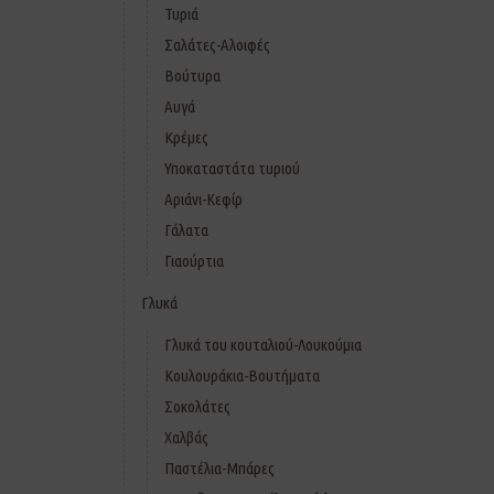
Τυριά
Σαλάτες-Αλοιφές
Βούτυρα
Αυγά
Κρέμες
Υποκαταστάτα τυριού
Αριάνι-Κεφίρ
Γάλατα
Γιαούρτια
Γλυκά
Γλυκά του κουταλιού-Λουκούμια
Κουλουράκια-Βουτήματα
Σοκολάτες
Χαλβάς
Παστέλια-Μπάρες