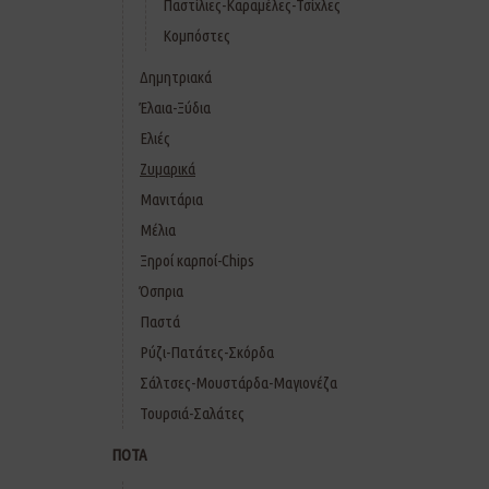
Παστίλιες-Καραμέλες-Τσίχλες
Κομπόστες
Δημητριακά
Έλαια-Ξύδια
Ελιές
Ζυμαρικά
Μανιτάρια
Μέλια
Ξηροί καρποί-Chips
Όσπρια
Παστά
Ρύζι-Πατάτες-Σκόρδα
Σάλτσες-Μουστάρδα-Μαγιονέζα
Τουρσιά-Σαλάτες
ΠΟΤΑ