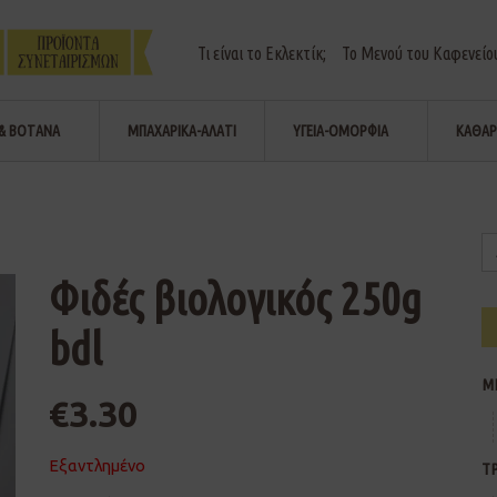
Τι είναι το Εκλεκτίκ;
Το Μενού του Καφενείο
& ΒΟΤΑΝΑ
ΜΠΑΧΑΡΙΚΑ-ΑΛΑΤΙ
ΥΓΕΙΑ-ΟΜΟΡΦΙΑ
ΚΑΘΑΡ
Φιδές βιολογικός 250g
bdl
Μ
€
3.30
Εξαντλημένο
Τ