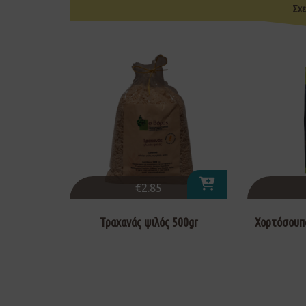
Σχε
€
2.85
Τραχανάς ψιλός 500gr
Χορτόσουπα