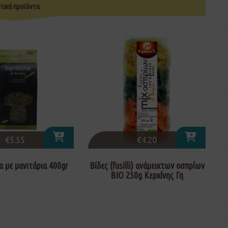
τικά προϊόντα
€
5.55
€
4.20
 με μανιτάρια 400gr
Βίδες (fusilli) ανάμεικτων οσπρίων
ΒΙΟ 250g Κερκίνης Γη