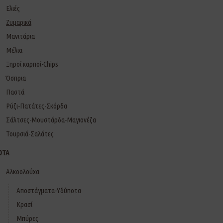
Ελιές
Ζυμαρικά
Μανιτάρια
Μέλια
Ξηροί καρποί-Chips
Όσπρια
Παστά
Ρύζι-Πατάτες-Σκόρδα
Σάλτσες-Μουστάρδα-Μαγιονέζα
Τουρσιά-Σαλάτες
ΟΤΑ
Αλκοολούχα
Αποστάγματα-Υδύποτα
Κρασί
Μπύρες