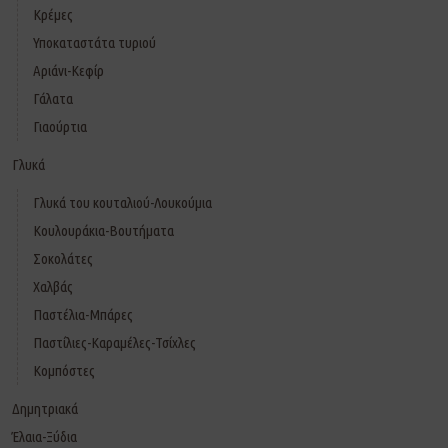
Κρέμες
Υποκαταστάτα τυριού
Αριάνι-Κεφίρ
Γάλατα
Γιαούρτια
Γλυκά
Γλυκά του κουταλιού-Λουκούμια
Κουλουράκια-Βουτήματα
Σοκολάτες
Χαλβάς
Παστέλια-Μπάρες
Παστίλιες-Καραμέλες-Τσίχλες
Κομπόστες
Δημητριακά
Έλαια-Ξύδια