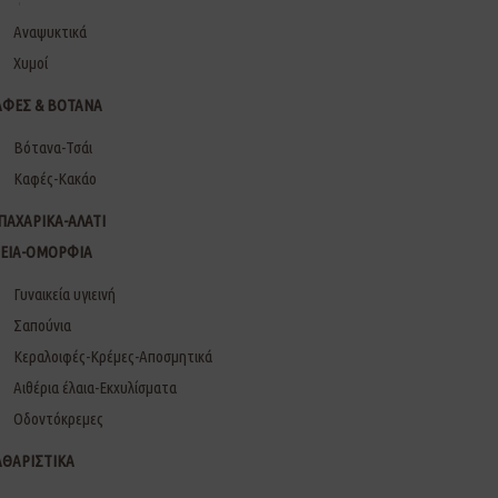
Αναψυκτικά
Χυμοί
ΑΦΕΣ & ΒΟΤΑΝΑ
Βότανα-Τσάι
Καφές-Κακάο
ΠΑΧΑΡΙΚΑ-ΑΛΑΤΙ
ΓΕΙΑ-ΟΜΟΡΦΙΑ
Γυναικεία υγιεινή
Σαπούνια
Κεραλοιφές-Κρέμες-Αποσμητικά
Αιθέρια έλαια-Εκχυλίσματα
Οδοντόκρεμες
ΑΘΑΡΙΣΤΙΚΑ