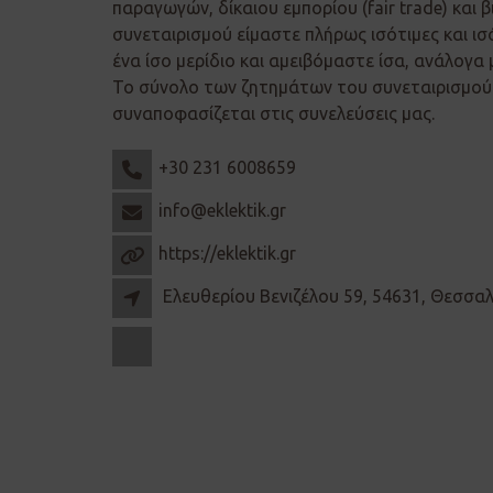
παραγωγών, δίκαιου εμπορίου (fair trade) και β
συνεταιρισμού είμαστε πλήρως ισότιμες και ισ
ένα ίσο μερίδιο και αμειβόμαστε ίσα, ανάλογα 
Το σύνολο των ζητημάτων του συνεταιρισμού 
συναποφασίζεται στις συνελεύσεις μας.
+30 231 6008659
info@eklektik.gr
https://eklektik.gr
Ελευθερίου Βενιζέλου 59, 54631, Θεσσα