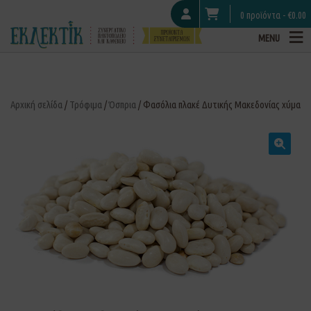
0 προϊόντα -
€
0.00
MENU
Αρχική σελίδα
/
Τρόφιμα
/
Όσπρια
/ Φασόλια πλακέ Δυτικής Μακεδονίας χύμα
🔍