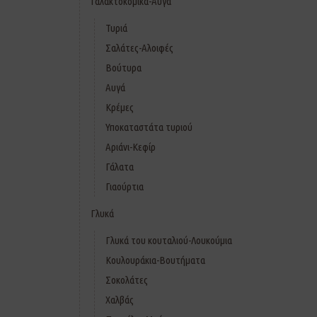
Γαλακτοκομικά-Αυγά
Τυριά
Σαλάτες-Αλοιφές
Βούτυρα
Αυγά
Κρέμες
Υποκαταστάτα τυριού
Αριάνι-Κεφίρ
Γάλατα
Γιαούρτια
Γλυκά
Γλυκά του κουταλιού-Λουκούμια
Κουλουράκια-Βουτήματα
Σοκολάτες
Χαλβάς