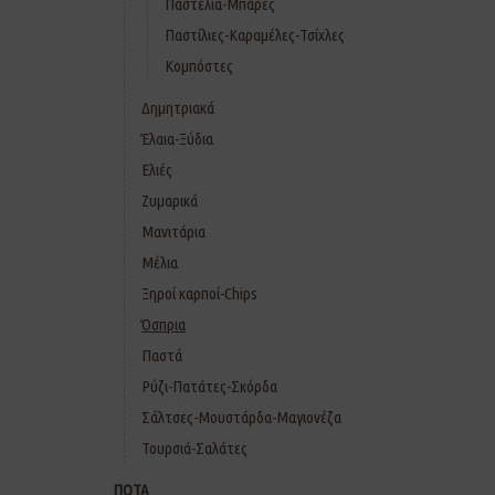
Παστέλια-Μπάρες
Παστίλιες-Καραμέλες-Τσίχλες
Κομπόστες
Δημητριακά
Έλαια-Ξύδια
Ελιές
Ζυμαρικά
Μανιτάρια
Μέλια
Ξηροί καρποί-Chips
Όσπρια
Παστά
Ρύζι-Πατάτες-Σκόρδα
Σάλτσες-Μουστάρδα-Μαγιονέζα
Τουρσιά-Σαλάτες
ΠΟΤΑ