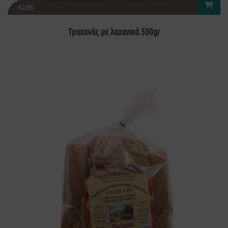
€
2.85
Τραχανάς με λαχανικά 500gr