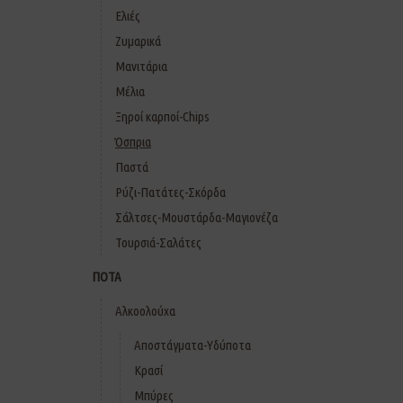
Ελιές
Ζυμαρικά
Μανιτάρια
Μέλια
Ξηροί καρποί-Chips
Όσπρια
Παστά
Ρύζι-Πατάτες-Σκόρδα
Σάλτσες-Μουστάρδα-Μαγιονέζα
Τουρσιά-Σαλάτες
ΠΟΤΑ
Αλκοολούχα
Αποστάγματα-Υδύποτα
Κρασί
Μπύρες