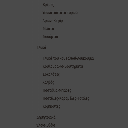
Κρέμες
Υποκαταστάτα τυριού
Αριάνι-Κεφίρ
Γάλατα
Γιαούρτια
Γλυκά
Γλυκά του κουταλιού-Λουκούμια
Κουλουράκια-Βουτήματα
Σοκολάτες
Χαλβάς
Παστέλια-Μπάρες
Παστίλιες-Καραμέλες-Τσίχλες
Κομπόστες
Δημητριακά
Έλαια-Ξύδια