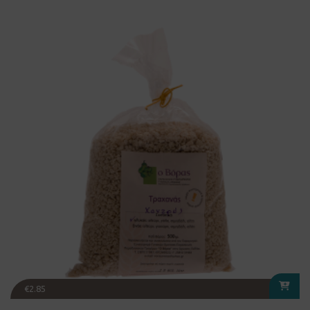
€
2.85