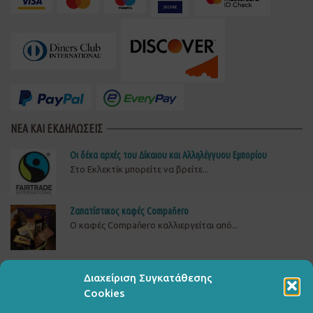
ΝΕΑ ΚΑΙ ΕΚΔΗΛΩΣΕΙΣ
Οι δέκα αρχές του Δίκαιου και Αλληλέγγυου Εμπορίου
Στο Εκλεκτίκ μπορείτε να βρείτε...
Ζαπατίστικος καφές Compaňero
O καφές Compaňero καλλιεργείται από...
Δώστε πίσω το ρεύμα στη ΒΙΟΜΕ
Διαχείριση Συγκατάθεσης
ΔΕΙΤΕ, ΥΠΟΓΡΑΨΤΕ ΚΑΙ ΔΙΑΔΩΣΤΕΤΗΝ ΚΑΜΠΑΝΙΑ...
Cookies