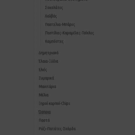
Σοκολάτες
Χαλβάς
Παστέλια-Μπάρες
Παστίλιες-Καραμέλες-Τσίχλες
Κομπόστες
Δημητριακά
Έλαια-Ξύδια
Ελιές
Ζυμαρικά
Μανιτάρια
Μέλια
Ξηροί καρποί-Chips
Όσπρια
Παστά
Ρύζι-Πατάτες-Σκόρδα