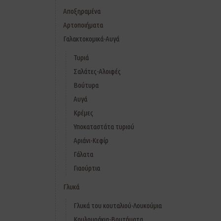
Αποξηραμένα
Αρτοποιήματα
Γαλακτοκομικά-Αυγά
Τυριά
Σαλάτες-Αλοιφές
Βούτυρα
Αυγά
Κρέμες
Υποκαταστάτα τυριού
Αριάνι-Κεφίρ
Γάλατα
Γιαούρτια
Γλυκά
Γλυκά του κουταλιού-Λουκούμια
Κουλουράκια-Βουτήματα