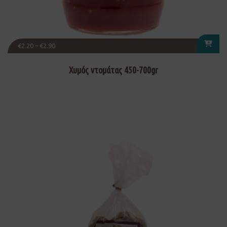
€
2.20
–
€
2.90
Χυμός ντομάτας 450-700gr