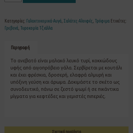
Κατηγορίες:
Γαλακτοκομικά-Αυγά
,
Σαλάτες-Αλοιφές
,
Τρόφιμα
Ετικέτες:
Γρεβενά
,
Τυροκομία Τζιάλλα
Περιγραφή
Το ανεβατό είναι μαλακό λευκό τυρί, κοκκώδους
υφής από αιγοπρόβειο γάλα. Σερβίρεται με κουτάλι
και έχει φρέσκια, δροσερή, ελαφρά αλμυρή και
υπόξινη γεύση και άρωμα. Δοκιμάστε το σκέτο ως
συνοδευτικό, πάνω σε ζεστό ψωμί ή σε πικάντικα
μίγματα για κεφτέδες και γεμιστές πιπεριές.
Σχετικά προϊόντα