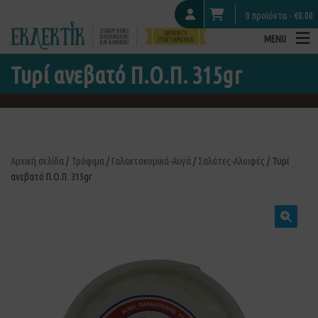
0 προϊόντα -
€
0.00
MENU
Τυρί ανεβατό Π.Ο.Π. 315gr
Αρχική σελίδα
/
Τρόφιμα
/
Γαλακτοκομικά-Αυγά
/
Σαλάτες-Αλοιφές
/ Τυρί
ανεβατό Π.Ο.Π. 315gr
🔍