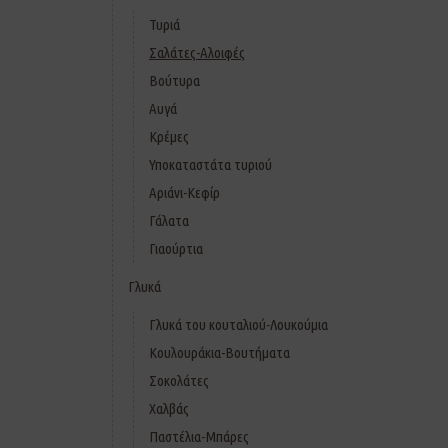
Τυριά
Σαλάτες-Αλοιφές
Βούτυρα
Αυγά
Κρέμες
Υποκαταστάτα τυριού
Αριάνι-Κεφίρ
Γάλατα
Γιαούρτια
Γλυκά
Γλυκά του κουταλιού-Λουκούμια
Κουλουράκια-Βουτήματα
Σοκολάτες
Χαλβάς
Παστέλια-Μπάρες