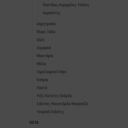
Παστίλιες-Καραμέλες-Τσίχλες
Κομπόστες
Δημητριακά
Έλαια-Ξύδια
Ελιές
Ζυμαρικά
Μανιτάρια
Μέλια
Ξηροί καρποί-Chips
Όσπρια
Παστά
Ρύζι-Πατάτες-Σκόρδα
Σάλτσες-Μουστάρδα-Μαγιονέζα
Τουρσιά-Σαλάτες
ΠΟΤΑ