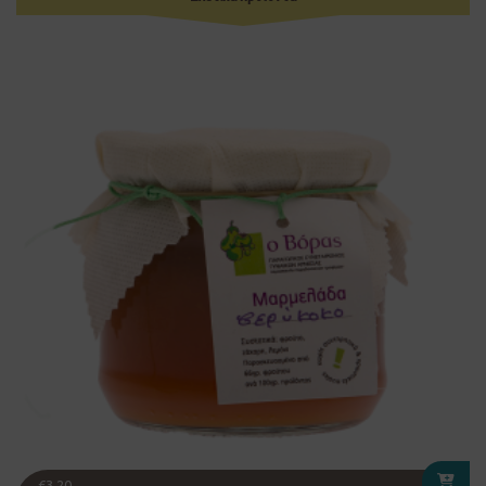
€
3.20