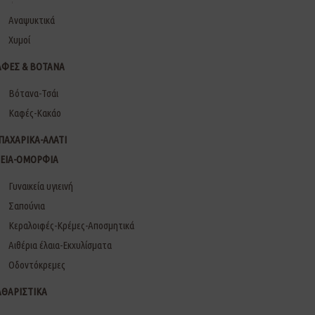
Αναψυκτικά
Χυμοί
ΑΦΕΣ & ΒΟΤΑΝΑ
Βότανα-Τσάι
Καφές-Κακάο
ΠΑΧΑΡΙΚΑ-ΑΛΑΤΙ
ΓΕΙΑ-ΟΜΟΡΦΙΑ
Γυναικεία υγιεινή
Σαπούνια
Κεραλοιφές-Κρέμες-Αποσμητικά
Αιθέρια έλαια-Εκχυλίσματα
Οδοντόκρεμες
ΑΘΑΡΙΣΤΙΚΑ