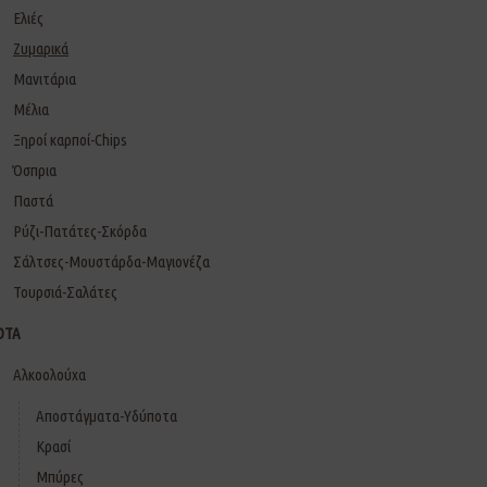
Ελιές
Ζυμαρικά
Μανιτάρια
Μέλια
Ξηροί καρποί-Chips
Όσπρια
Παστά
Ρύζι-Πατάτες-Σκόρδα
Σάλτσες-Μουστάρδα-Μαγιονέζα
Τουρσιά-Σαλάτες
ΟΤΑ
Αλκοολούχα
Αποστάγματα-Υδύποτα
Κρασί
Μπύρες