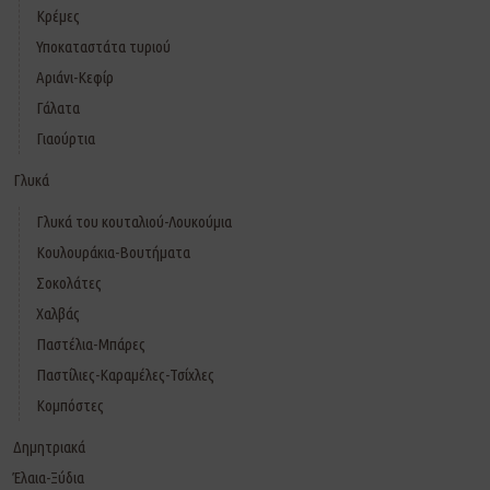
Κρέμες
Υποκαταστάτα τυριού
Αριάνι-Κεφίρ
Γάλατα
Γιαούρτια
Γλυκά
Γλυκά του κουταλιού-Λουκούμια
Κουλουράκια-Βουτήματα
Σοκολάτες
Χαλβάς
Παστέλια-Μπάρες
Παστίλιες-Καραμέλες-Τσίχλες
Κομπόστες
Δημητριακά
Έλαια-Ξύδια