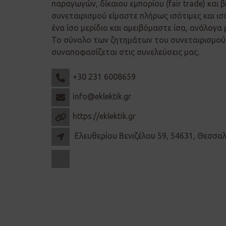
παραγωγών, δίκαιου εμπορίου (fair trade) και β
συνεταιρισμού είμαστε πλήρως ισότιμες και ισ
ένα ίσο μερίδιο και αμειβόμαστε ίσα, ανάλογα 
Το σύνολο των ζητημάτων του συνεταιρισμού 
συναποφασίζεται στις συνελεύσεις μας.
+30 231 6008659
info@eklektik.gr
https://eklektik.gr
Ελευθερίου Βενιζέλου 59, 54631, Θεσσα