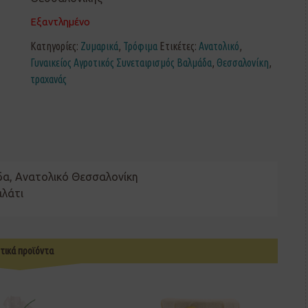
Εξαντλημένο
Κατηγορίες:
Ζυμαρικά
,
Τρόφιμα
Ετικέτες:
Ανατολικό
,
Γυναικείος Αγροτικός Συνεταιρισμός Βαλμάδα
,
Θεσσαλονίκη
,
τραχανάς
δα, Ανατολικό Θεσσαλονίκη
αλάτι
τικά προϊόντα