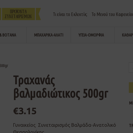
Τι είναι το Εκλεκτίκ;
Το Μενού του Καφενείο
& ΒΟΤΑΝΑ
ΜΠΑΧΑΡΙΚΑ-ΑΛΑΤΙ
ΥΓΕΙΑ-ΟΜΟΡΦΙΑ
ΚΑΘΑΡ
500gr
Τραχανάς
βαλμαδιώτικος 500gr
Μ
€
3.15
Γυναικείος Συνεταιρισμός Βαλμάδα-Ανατολικό
Τ
Θεσσαλονίκης