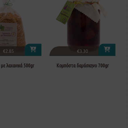
€
2.85
€
3.30
 με λαχανικά 500gr
Κομπόστα δαμάσκηνο 700gr