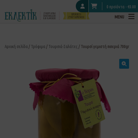
0 προϊόντα -
€
0.00
MENU
Αρχική σελίδα
/
Τρόφιμα
/
Τουρσιά-Σαλάτες
/ Τουρσί γεμιστή πιπεριά 700gr
🔍