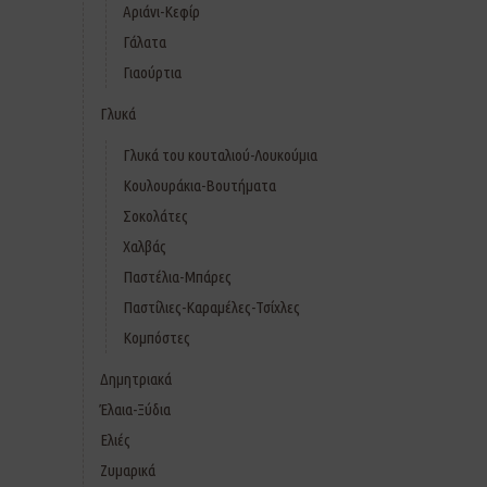
Αριάνι-Κεφίρ
Γάλατα
Γιαούρτια
Γλυκά
Γλυκά του κουταλιού-Λουκούμια
Κουλουράκια-Βουτήματα
Σοκολάτες
Χαλβάς
Παστέλια-Μπάρες
Παστίλιες-Καραμέλες-Τσίχλες
Κομπόστες
Δημητριακά
Έλαια-Ξύδια
Ελιές
Ζυμαρικά