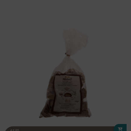
€
4.85