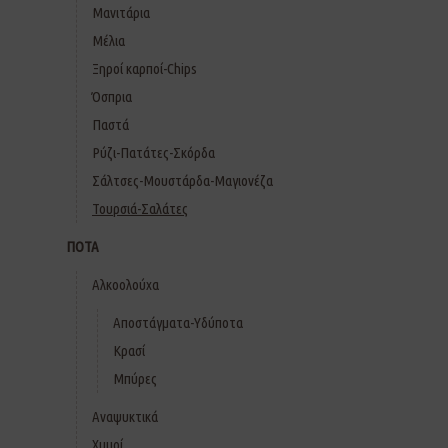
Μανιτάρια
Μέλια
Ξηροί καρποί-Chips
Όσπρια
Παστά
Ρύζι-Πατάτες-Σκόρδα
Σάλτσες-Μουστάρδα-Μαγιονέζα
Τουρσιά-Σαλάτες
ΠΟΤΑ
Αλκοολούχα
Αποστάγματα-Υδύποτα
Κρασί
Μπύρες
Αναψυκτικά
Χυμοί