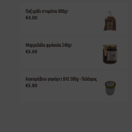
Παξιμάδι σταρένιο 800gr
€
4.00
Μαρμελάδα φράουλα 240gr
€
3.60
Αιγοπρόβειο γιαούρτι ΒΙΟ 580g - Πελέχρας
€
3.80