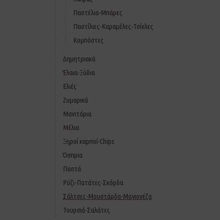
Παστέλια-Μπάρες
Παστίλιες-Καραμέλες-Τσίχλες
Κομπόστες
Δημητριακά
Έλαια-Ξύδια
Ελιές
Ζυμαρικά
Μανιτάρια
Μέλια
Ξηροί καρποί-Chips
Όσπρια
Παστά
Ρύζι-Πατάτες-Σκόρδα
Σάλτσες-Μουστάρδα-Μαγιονέζα
Τουρσιά-Σαλάτες