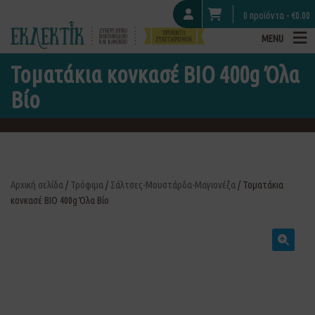
0 προϊόντα -
€
0.00
MENU
Τοματάκια κονκασέ ΒΙΟ 400g Όλα
Βίο
Αρχική σελίδα
/
Τρόφιμα
/
Σάλτσες-Μουστάρδα-Μαγιονέζα
/ Τοματάκια
κονκασέ ΒΙΟ 400g Όλα Βίο
🔍