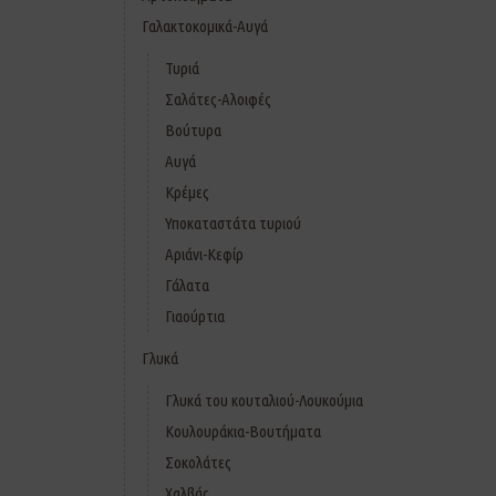
Γαλακτοκομικά-Αυγά
Τυριά
Σαλάτες-Αλοιφές
Βούτυρα
Αυγά
Κρέμες
Υποκαταστάτα τυριού
Αριάνι-Κεφίρ
Γάλατα
Γιαούρτια
Γλυκά
Γλυκά του κουταλιού-Λουκούμια
Κουλουράκια-Βουτήματα
Σοκολάτες
Χαλβάς