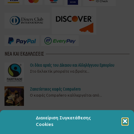
ΝΕΑ ΚΑΙ ΕΚΔΗΛΩΣΕΙΣ
Οι δέκα αρχές του Δίκαιου και Αλληλέγγυου Εμπορίου
Στο Εκλεκτίκ μπορείτε να βρείτε...
Ζαπατίστικος καφές Compaňero
O καφές Compaňero καλλιεργείται από...
Δώστε πίσω το ρεύμα στη ΒΙΟΜΕ
Διαχείριση Συγκατάθεσης
ΔΕΙΤΕ, ΥΠΟΓΡΑΨΤΕ ΚΑΙ ΔΙΑΔΩΣΤΕΤΗΝ ΚΑΜΠΑΝΙΑ...
Cookies