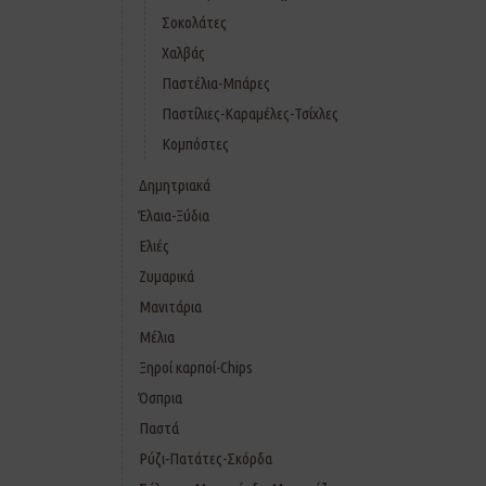
Σοκολάτες
Χαλβάς
Παστέλια-Μπάρες
Παστίλιες-Καραμέλες-Τσίχλες
Κομπόστες
Δημητριακά
Έλαια-Ξύδια
Ελιές
Ζυμαρικά
Μανιτάρια
Μέλια
Ξηροί καρποί-Chips
Όσπρια
Παστά
Ρύζι-Πατάτες-Σκόρδα