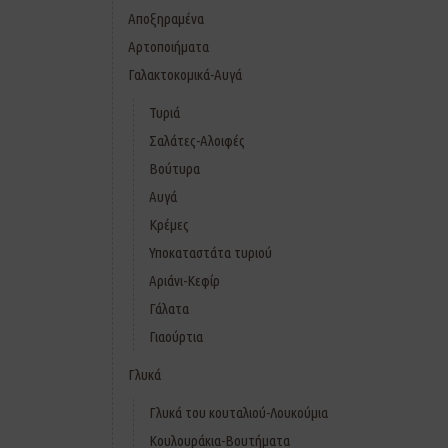
Αποξηραμένα
Αρτοποιήματα
Γαλακτοκομικά-Αυγά
Τυριά
Σαλάτες-Αλοιφές
Βούτυρα
Αυγά
Κρέμες
Υποκαταστάτα τυριού
Αριάνι-Κεφίρ
Γάλατα
Γιαούρτια
Γλυκά
Γλυκά του κουταλιού-Λουκούμια
Κουλουράκια-Βουτήματα