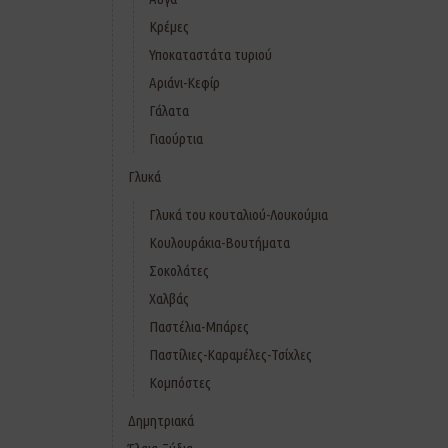
Κρέμες
Υποκαταστάτα τυριού
Αριάνι-Κεφίρ
Γάλατα
Γιαούρτια
Γλυκά
Γλυκά του κουταλιού-Λουκούμια
Κουλουράκια-Βουτήματα
Σοκολάτες
Χαλβάς
Παστέλια-Μπάρες
Παστίλιες-Καραμέλες-Τσίχλες
Κομπόστες
Δημητριακά