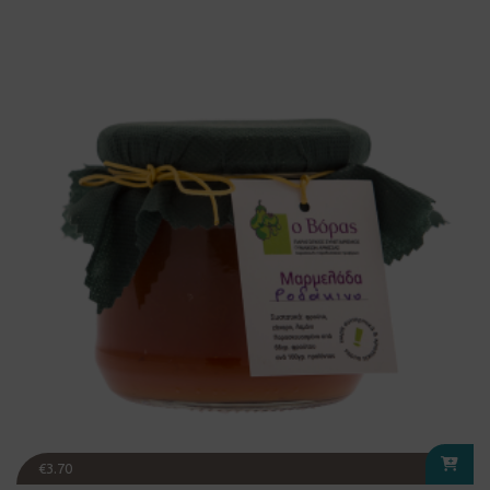
€
3.70