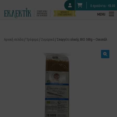
0 προϊόντα -
€
0.00
MENU
Αρχική σελίδα
/
Τρόφιμα
/
Ζυμαρικά
/ Σπαγγέτι ολικής ΒΙΟ 500g – Οικοπάλ
🔍