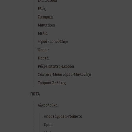
Έλαια-Ξύδια
Ελιές
Ζυμαρικά
Μανιτάρια
Μέλια
Ξηροί καρποί-Chips
Όσπρια
Παστά
Ρύζι-Πατάτες-Σκόρδα
Σάλτσες-Μουστάρδα-Μαγιονέζα
Τουρσιά-Σαλάτες
ΠΟΤΑ
Αλκοολούχα
Αποστάγματα-Υδύποτα
Κρασί