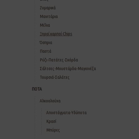
Ζυμαρικά
Μανιτάρια
Μέλια
Ξηροί καρποί-Chips
Όσπρια
Παστά
Ρύζι-Πατάτες-Σκόρδα
Σάλτσες-Μουστάρδα-Μαγιονέζα
Τουρσιά-Σαλάτες
ΠΟΤΑ
Αλκοολούχα
Αποστάγματα-Υδύποτα
Κρασί
Μπύρες