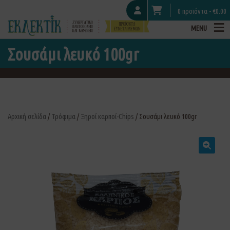
0 προϊόντα -
€
0.00
MENU
Σουσάμι λευκό 100gr
Αρχική σελίδα
/
Τρόφιμα
/
Ξηροί καρποί-Chips
/ Σουσάμι λευκό 100gr
🔍