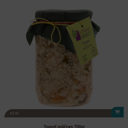
€
3.90
Τουρσί πολίτικη 700gr