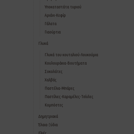
Υποκαταστάτα τυριού
Αριάνι-Κεφίρ
Γάλατα
Γιαούρτια
Γλυκά
Γλυκά του κουταλιού-Λουκούμια
Κουλουράκια-Βουτήματα
Σοκολάτες
Χαλβάς
Παστέλια-Μπάρες
Παστίλιες-Καραμέλες-Τσίχλες
Κομπόστες
Δημητριακά
Έλαια-Ξύδια
Ελιές