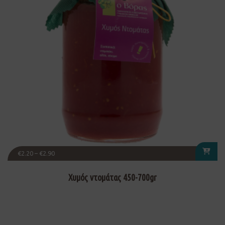
€
2.20
–
€
2.90
Χυμός ντομάτας 450-700gr