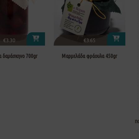
€
3.30
€
3.65
 δαμάσκηνο 700gr
Μαρμελάδα φράουλα 450gr
Π