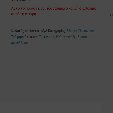
Αυτό το προϊόν είναι εξαντλημένο και μή διαθέσιμο
αυτή τη στιγμή.
Τ
Κωδικός προϊόντος:
Μ/Δ
Κατηγορίες:
Ζάχαρη-Γλυκαντικά
,
Τρόφιμα
Ετικέτες:
Terrasana
,
ΒΙΟ
,
Καναδάς
,
Σιρόπι
σφενδάμου