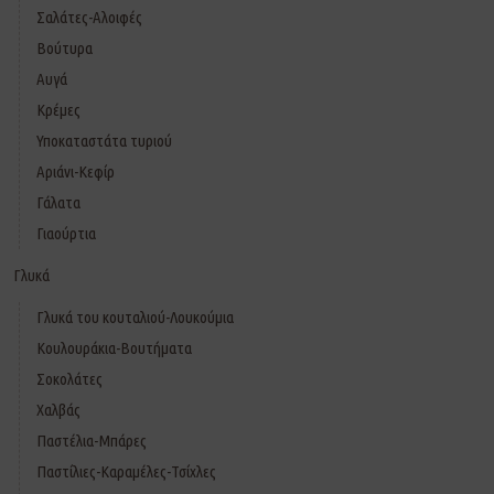
Σαλάτες-Αλοιφές
Βούτυρα
Αυγά
Κρέμες
Υποκαταστάτα τυριού
Αριάνι-Κεφίρ
Γάλατα
Γιαούρτια
Γλυκά
Γλυκά του κουταλιού-Λουκούμια
Κουλουράκια-Βουτήματα
Σοκολάτες
Χαλβάς
Παστέλια-Μπάρες
Παστίλιες-Καραμέλες-Τσίχλες