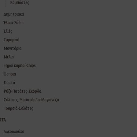
Κομπόστες
Δημητριακά
Έλαια-Ξύδια
Ελιές
Ζυμαρικά
Μανιτάρια
Μέλια
Ξηροί καρποί-Chips
Όσπρια
Παστά
Ρύζι-Πατάτες-Σκόρδα
Σάλτσες-Μουστάρδα-Μαγιονέζα
Τουρσιά-Σαλάτες
ΟΤΑ
Αλκοολούχα