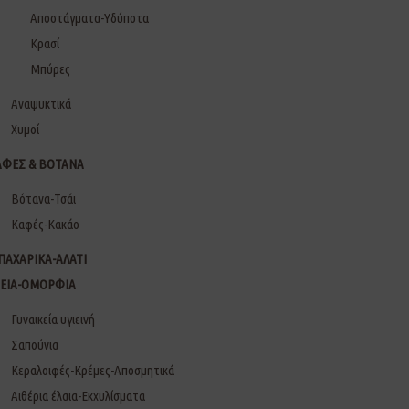
Αποστάγματα-Υδύποτα
Κρασί
Μπύρες
Αναψυκτικά
Χυμοί
ΑΦΕΣ & ΒΟΤΑΝΑ
Βότανα-Τσάι
Καφές-Κακάο
ΠΑΧΑΡΙΚΑ-ΑΛΑΤΙ
ΓΕΙΑ-ΟΜΟΡΦΙΑ
Γυναικεία υγιεινή
Σαπούνια
Κεραλοιφές-Κρέμες-Αποσμητικά
Αιθέρια έλαια-Εκχυλίσματα