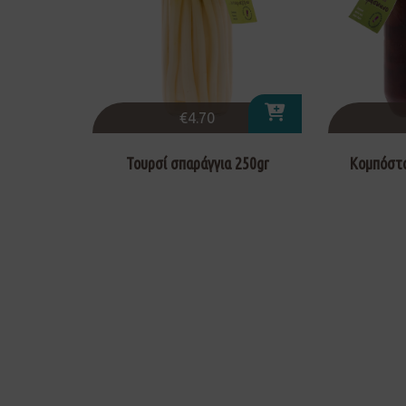
€
4.70
Τουρσί σπαράγγια 250gr
Κομπόστα