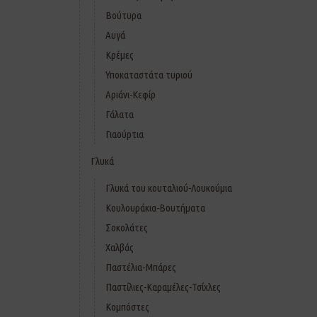
Βούτυρα
Αυγά
Κρέμες
Υποκαταστάτα τυριού
Αριάνι-Κεφίρ
Γάλατα
Γιαούρτια
Γλυκά
Γλυκά του κουταλιού-Λουκούμια
Κουλουράκια-Βουτήματα
Σοκολάτες
Χαλβάς
Παστέλια-Μπάρες
Παστίλιες-Καραμέλες-Τσίχλες
Κομπόστες