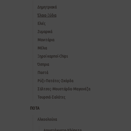
Δημητριακά
Έλαια-Ξύδια
Ελιές
Ζυμαρικά
Μανιτάρια
Μέλια
Ξηροί καρποί-Chips
Όσπρια
Παστά
Ρύζι-Πατάτες-Σκόρδα
Σάλτσες-Μουστάρδα-Μαγιονέζα
Τουρσιά-Σαλάτες
ΠΟΤΑ
Αλκοολούχα
Αποστάγματα-Υδύποτα