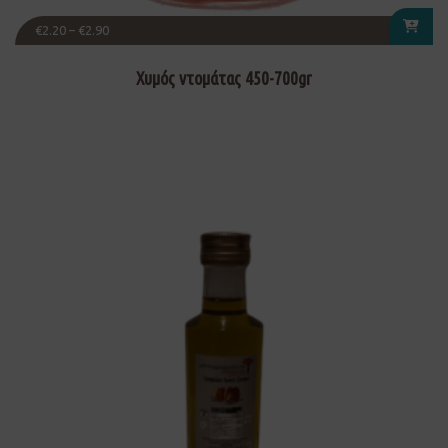
€
2.20
–
€
2.90
Χυμός ντομάτας 450-700gr