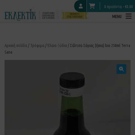
0 προϊόντα -
€
0.00
MENU
Αρχική σελίδα
/
Τρόφιμα
/
Έλαια-Ξύδια
/ Σάλτσα Σόγιας (ήπια) bio 250ml Terra
Sana
🔍