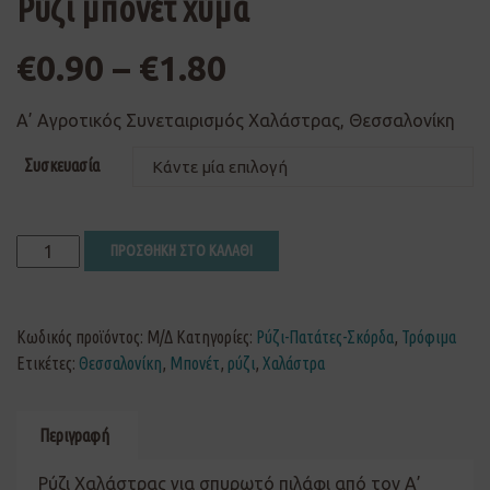
Ρύζι μπονέτ χύμα
€
0.90
–
€
1.80
Α’ Αγροτικός Συνεταιρισμός Χαλάστρας, Θεσσαλονίκη
Συσκευασία
ΠΡΟΣΘΗΚΗ ΣΤΟ ΚΑΛΑΘΙ
Κωδικός προϊόντος:
Μ/Δ
Κατηγορίες:
Ρύζι-Πατάτες-Σκόρδα
,
Τρόφιμα
Ετικέτες:
Θεσσαλονίκη
,
Μπονέτ
,
ρύζι
,
Χαλάστρα
Περιγραφή
Ρύζι Χαλάστρας για σπυρωτό πιλάφι από τον Α’