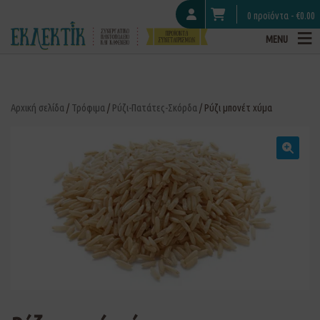
0 προϊόντα -
€
0.00
MENU
Αρχική σελίδα
/
Τρόφιμα
/
Ρύζι-Πατάτες-Σκόρδα
/ Ρύζι μπονέτ χύμα
🔍