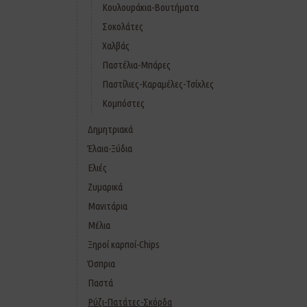
Κουλουράκια-Βουτήματα
Σοκολάτες
Χαλβάς
Παστέλια-Μπάρες
Παστίλιες-Καραμέλες-Τσίχλες
Κομπόστες
Δημητριακά
Έλαια-Ξύδια
Ελιές
Ζυμαρικά
Μανιτάρια
Μέλια
Ξηροί καρποί-Chips
Όσπρια
Παστά
Ρύζι-Πατάτες-Σκόρδα