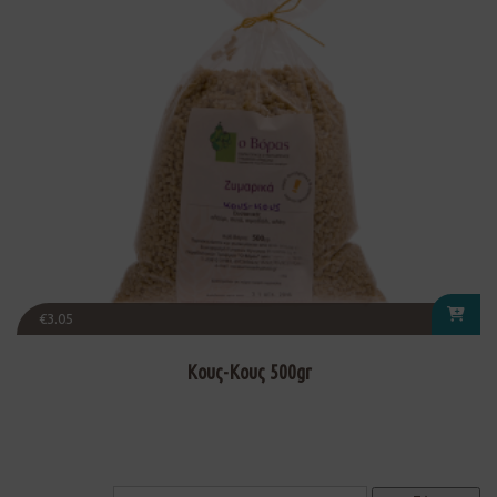
€
3.05
Κους-Κους 500gr