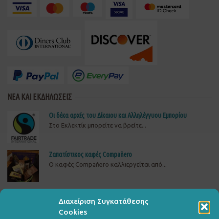
ΝΕΑ ΚΑΙ ΕΚΔΗΛΩΣΕΙΣ
Οι δέκα αρχές του Δίκαιου και Αλληλέγγυου Εμπορίου
Στο Εκλεκτίκ μπορείτε να βρείτε...
Ζαπατίστικος καφές Compaňero
O καφές Compaňero καλλιεργείται από...
Δώστε πίσω το ρεύμα στη ΒΙΟΜΕ
Διαχείριση Συγκατάθεσης
ΔΕΙΤΕ, ΥΠΟΓΡΑΨΤΕ ΚΑΙ ΔΙΑΔΩΣΤΕΤΗΝ ΚΑΜΠΑΝΙΑ...
Cookies