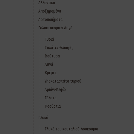
Αλλαντικά
Αποξηραμένα
Αρτοποιήματα
Γαλακτοκομικά-Αυγά
Τυριά
Σαλάτες-Αλοιφές
Βούτυρα
Αυγά
Κρέμες
Υποκαταστάτα τυριού
Αριάνι-Κεφίρ
Γάλατα
Γιαούρτια
Γλυκά
Γλυκά του κουταλιού-Λουκούμια