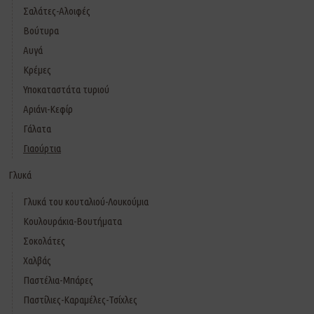
Σαλάτες-Αλοιφές
Βούτυρα
Αυγά
Κρέμες
Υποκαταστάτα τυριού
Αριάνι-Κεφίρ
Γάλατα
Γιαούρτια
Γλυκά
Γλυκά του κουταλιού-Λουκούμια
Κουλουράκια-Βουτήματα
Σοκολάτες
Χαλβάς
Παστέλια-Μπάρες
Παστίλιες-Καραμέλες-Τσίχλες