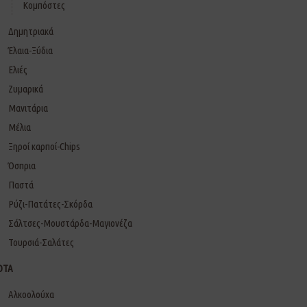
Κομπόστες
Δημητριακά
Έλαια-Ξύδια
Ελιές
Ζυμαρικά
Μανιτάρια
Μέλια
Ξηροί καρποί-Chips
Όσπρια
Παστά
Ρύζι-Πατάτες-Σκόρδα
Σάλτσες-Μουστάρδα-Μαγιονέζα
Τουρσιά-Σαλάτες
ΟΤΑ
Αλκοολούχα