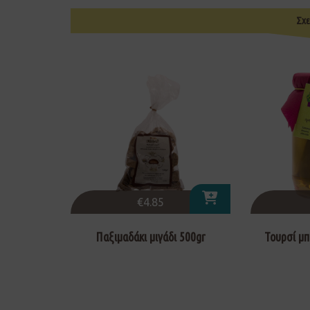
Σχε
€
4.85
Παξιμαδάκι μιγάδι 500gr
Τουρσί μπ