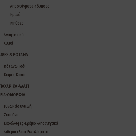
Αποστάγματα-Υδύποτα
Κρασί
Μπύρες
Αναψυκτικά
Χυμοί
ΑΦΕΣ & ΒΟΤΑΝΑ
Βότανα-Τσάι
Καφές-Κακάο
ΠΑΧΑΡΙΚΑ-ΑΛΑΤΙ
ΓΕΙΑ-ΟΜΟΡΦΙΑ
Γυναικεία υγιεινή
Σαπούνια
Κεραλοιφές-Κρέμες-Αποσμητικά
Αιθέρια έλαια-Εκχυλίσματα