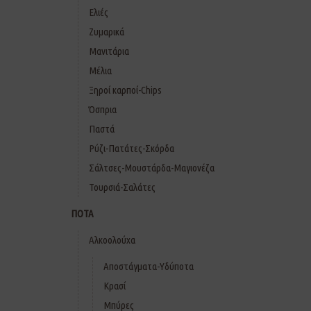
Ελιές
Ζυμαρικά
Μανιτάρια
Μέλια
Ξηροί καρποί-Chips
Όσπρια
Παστά
Ρύζι-Πατάτες-Σκόρδα
Σάλτσες-Μουστάρδα-Μαγιονέζα
Τουρσιά-Σαλάτες
ΠΟΤΑ
Αλκοολούχα
Αποστάγματα-Υδύποτα
Κρασί
Μπύρες