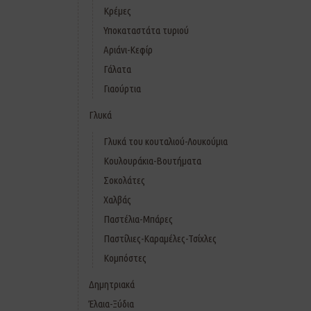
Κρέμες
Υποκαταστάτα τυριού
Αριάνι-Κεφίρ
Γάλατα
Γιαούρτια
Γλυκά
Γλυκά του κουταλιού-Λουκούμια
Κουλουράκια-Βουτήματα
Σοκολάτες
Χαλβάς
Παστέλια-Μπάρες
Παστίλιες-Καραμέλες-Τσίχλες
Κομπόστες
Δημητριακά
Έλαια-Ξύδια