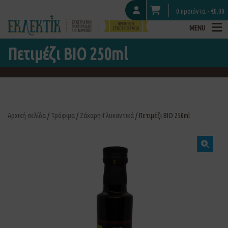
0 προϊόντα -
€
0.00
MENU
Πετιμέζι ΒΙΟ 250ml
Αρχική σελίδα
/
Τρόφιμα
/
Ζάχαρη-Γλυκαντικά
/ Πετιμέζι ΒΙΟ 250ml
🔍