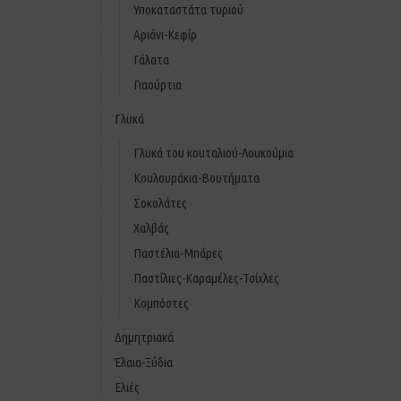
Υποκαταστάτα τυριού
Αριάνι-Κεφίρ
Γάλατα
Γιαούρτια
Γλυκά
Γλυκά του κουταλιού-Λουκούμια
Κουλουράκια-Βουτήματα
Σοκολάτες
Χαλβάς
Παστέλια-Μπάρες
Παστίλιες-Καραμέλες-Τσίχλες
Κομπόστες
Δημητριακά
Έλαια-Ξύδια
Ελιές