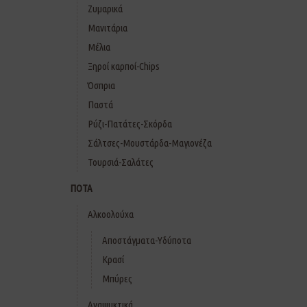
Ζυμαρικά
Μανιτάρια
Μέλια
Ξηροί καρποί-Chips
Όσπρια
Παστά
Ρύζι-Πατάτες-Σκόρδα
Σάλτσες-Μουστάρδα-Μαγιονέζα
Τουρσιά-Σαλάτες
ΠΟΤΑ
Αλκοολούχα
Αποστάγματα-Υδύποτα
Κρασί
Μπύρες
Αναψυκτικά