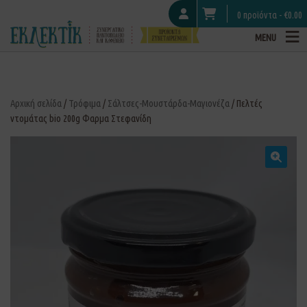
0 προϊόντα -
€
0.00
MENU
Αρχική σελίδα
/
Τρόφιμα
/
Σάλτσες-Μουστάρδα-Μαγιονέζα
/ Πελτές
ντομάτας bio 200g Φαρμα Στεφανίδη
🔍