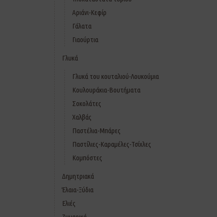
Αριάνι-Κεφίρ
Γάλατα
Γιαούρτια
Γλυκά
Γλυκά του κουταλιού-Λουκούμια
Κουλουράκια-Βουτήματα
Σοκολάτες
Χαλβάς
Παστέλια-Μπάρες
Παστίλιες-Καραμέλες-Τσίχλες
Κομπόστες
Δημητριακά
Έλαια-Ξύδια
Ελιές
Ζυμαρικά