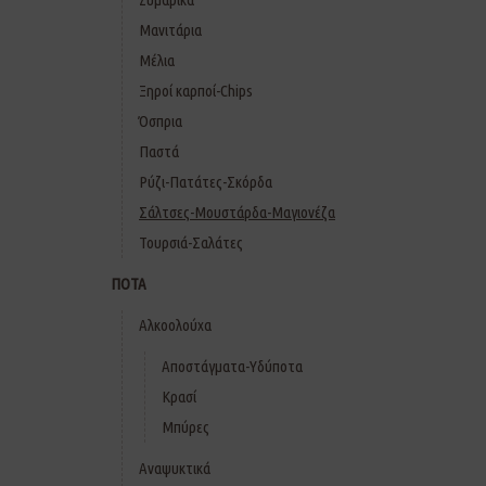
Μανιτάρια
Μέλια
Ξηροί καρποί-Chips
Όσπρια
Παστά
Ρύζι-Πατάτες-Σκόρδα
Σάλτσες-Μουστάρδα-Μαγιονέζα
Τουρσιά-Σαλάτες
ΠΟΤΑ
Αλκοολούχα
Αποστάγματα-Υδύποτα
Κρασί
Μπύρες
Αναψυκτικά