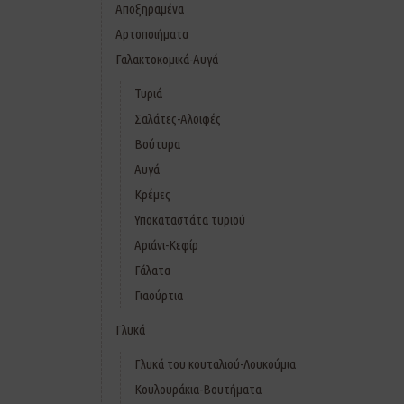
Αποξηραμένα
Αρτοποιήματα
Γαλακτοκομικά-Αυγά
Τυριά
Σαλάτες-Αλοιφές
Βούτυρα
Αυγά
Κρέμες
Υποκαταστάτα τυριού
Αριάνι-Κεφίρ
Γάλατα
Γιαούρτια
Γλυκά
Γλυκά του κουταλιού-Λουκούμια
Κουλουράκια-Βουτήματα