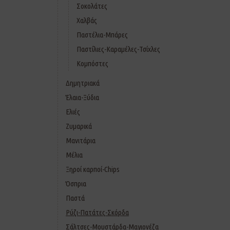
Σοκολάτες
Χαλβάς
Παστέλια-Μπάρες
Παστίλιες-Καραμέλες-Τσίχλες
Κομπόστες
Δημητριακά
Έλαια-Ξύδια
Ελιές
Ζυμαρικά
Μανιτάρια
Μέλια
Ξηροί καρποί-Chips
Όσπρια
Παστά
Ρύζι-Πατάτες-Σκόρδα
Σάλτσες-Μουστάρδα-Μαγιονέζα