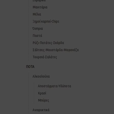
Μανιτάρια
Μέλια
Ξηροί καρποί-Chips
Όσπρια
Παστά
Ρύζι-Πατάτες-Σκόρδα
Σάλτσες-Μουστάρδα-Μαγιονέζα
Τουρσιά-Σαλάτες
ΠΟΤΑ
Αλκοολούχα
Αποστάγματα-Υδύποτα
Κρασί
Μπύρες
Αναψυκτικά