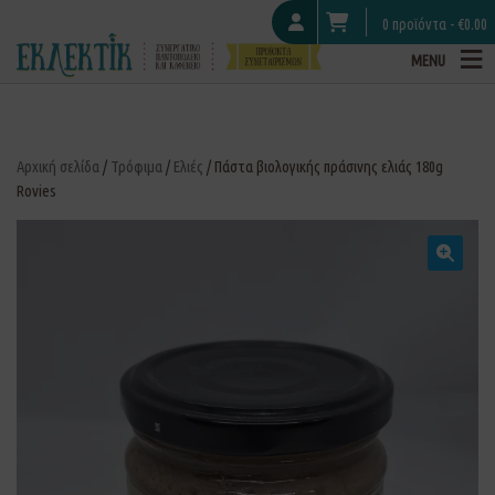
0 προϊόντα -
€
0.00
MENU
Αρχική σελίδα
/
Τρόφιμα
/
Ελιές
/ Πάστα βιολογικής πράσινης ελιάς 180g
Rovies
🔍