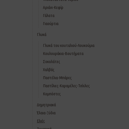
Αριάνι-Κεφίρ
Γάλατα
Γιαούρτια
Γλυκά
Γλυκά του κουταλιού-Λουκούμια
Κουλουράκια-Βουτήματα
Σοκολάτες
Χαλβάς
Παστέλια-Μπάρες
Παστίλιες-Καραμέλες-Τσίχλες
Κομπόστες
Δημητριακά
Έλαια-Ξύδια
Ελιές
Ζυμαρικά