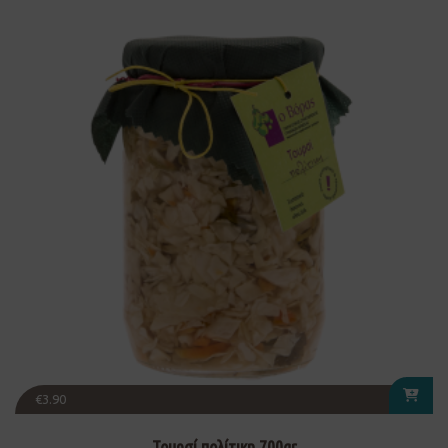
€
3.90
Τουρσί πολίτικη 700gr