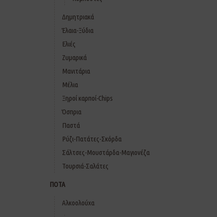
Δημητριακά
Έλαια-Ξύδια
Ελιές
Ζυμαρικά
Μανιτάρια
Μέλια
Ξηροί καρποί-Chips
Όσπρια
Παστά
Ρύζι-Πατάτες-Σκόρδα
Σάλτσες-Μουστάρδα-Μαγιονέζα
Τουρσιά-Σαλάτες
ΠΟΤΑ
Αλκοολούχα