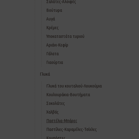
Σαλάτες-Αλοιφές
Βούτυρα
Αυγά
Κρέμες
Υποκαταστάτα τυριού
Αριάνι-Κεφίρ
Γάλατα
Γιαούρτια
Γλυκά
Γλυκά του κουταλιού-Λουκούμια
Κουλουράκια-Βουτήματα
Σοκολάτες
Χαλβάς
Παστέλια-Μπάρες
Παστίλιες-Καραμέλες-Τσίχλες
Κομπόστες