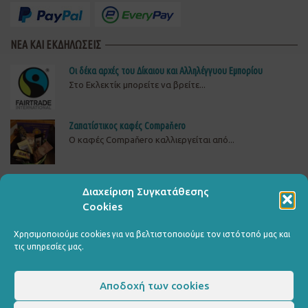
ΝΕΑ ΚΑΙ ΕΚΔΗΛΩΣΕΙΣ
Οι δέκα αρχές του Δίκαιου και Αλληλέγγυου Εμπορίου
Στο Εκλεκτίκ μπορείτε να βρείτε...
Ζαπατίστικος καφές Compaňero
O καφές Compaňero καλλιεργείται από...
Δώστε πίσω το ρεύμα στη ΒΙΟΜΕ
Διαχείριση Συγκατάθεσης
ΔΕΙΤΕ, ΥΠΟΓΡΑΨΤΕ ΚΑΙ ΔΙΑΔΩΣΤΕΤΗΝ ΚΑΜΠΑΝΙΑ...
Cookies
Χρησιμοποιούμε cookies για να βελτιστοποιούμε τον ιστότοπό μας και
τις υπηρεσίες μας.
Αποδοχή των cookies