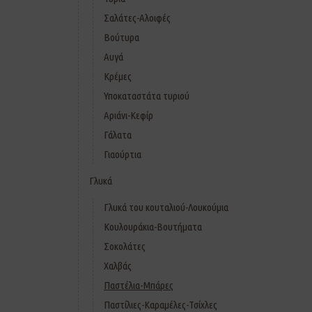
Σαλάτες-Αλοιφές
Βούτυρα
Αυγά
Κρέμες
Υποκαταστάτα τυριού
Αριάνι-Κεφίρ
Γάλατα
Γιαούρτια
Γλυκά
Γλυκά του κουταλιού-Λουκούμια
Κουλουράκια-Βουτήματα
Σοκολάτες
Χαλβάς
Παστέλια-Μπάρες
Παστίλιες-Καραμέλες-Τσίχλες