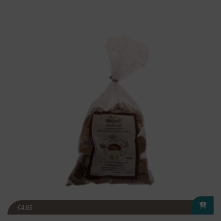
€
4.85