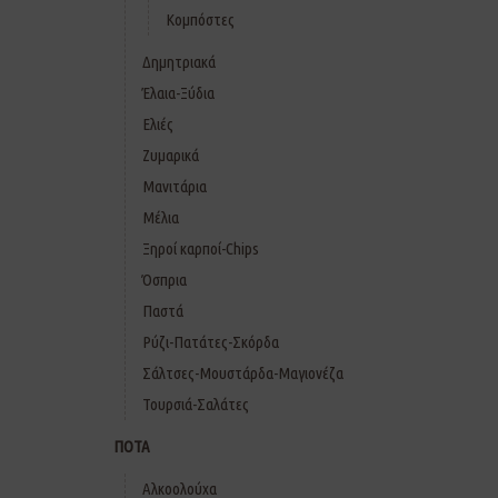
Κομπόστες
Δημητριακά
Έλαια-Ξύδια
Ελιές
Ζυμαρικά
Μανιτάρια
Μέλια
Ξηροί καρποί-Chips
Όσπρια
Παστά
Ρύζι-Πατάτες-Σκόρδα
Σάλτσες-Μουστάρδα-Μαγιονέζα
Τουρσιά-Σαλάτες
ΠΟΤΑ
Αλκοολούχα