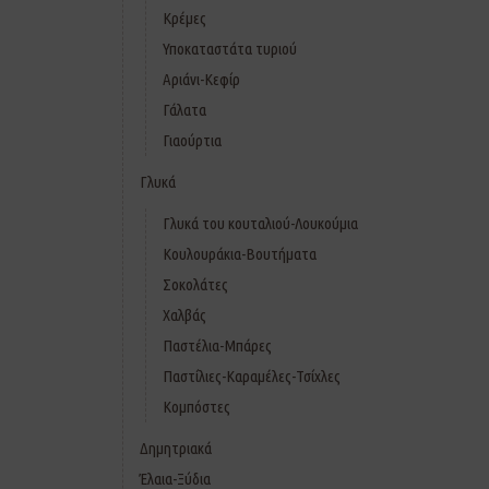
Κρέμες
Υποκαταστάτα τυριού
Αριάνι-Κεφίρ
Γάλατα
Γιαούρτια
Γλυκά
Γλυκά του κουταλιού-Λουκούμια
Κουλουράκια-Βουτήματα
Σοκολάτες
Χαλβάς
Παστέλια-Μπάρες
Παστίλιες-Καραμέλες-Τσίχλες
Κομπόστες
Δημητριακά
Έλαια-Ξύδια