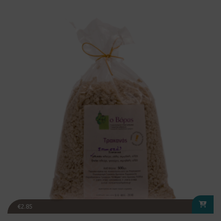
€
2.85