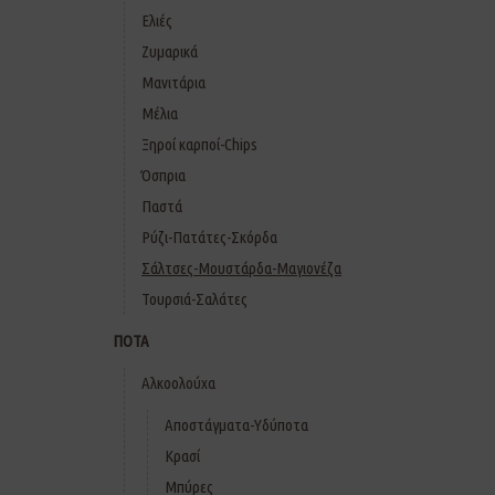
Ελιές
Ζυμαρικά
Μανιτάρια
Μέλια
Ξηροί καρποί-Chips
Όσπρια
Παστά
Ρύζι-Πατάτες-Σκόρδα
Σάλτσες-Μουστάρδα-Μαγιονέζα
Τουρσιά-Σαλάτες
ΠΟΤΑ
Αλκοολούχα
Αποστάγματα-Υδύποτα
Κρασί
Μπύρες