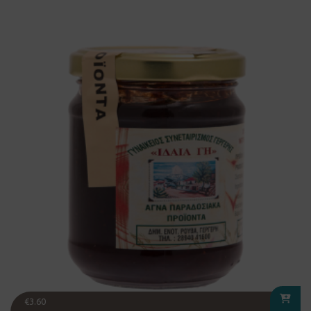
€
3.60