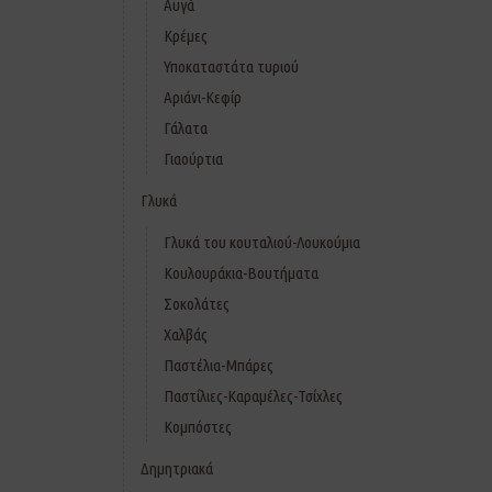
Αυγά
Κρέμες
Υποκαταστάτα τυριού
Αριάνι-Κεφίρ
Γάλατα
Γιαούρτια
Γλυκά
Γλυκά του κουταλιού-Λουκούμια
Κουλουράκια-Βουτήματα
Σοκολάτες
Χαλβάς
Παστέλια-Μπάρες
Παστίλιες-Καραμέλες-Τσίχλες
Κομπόστες
Δημητριακά