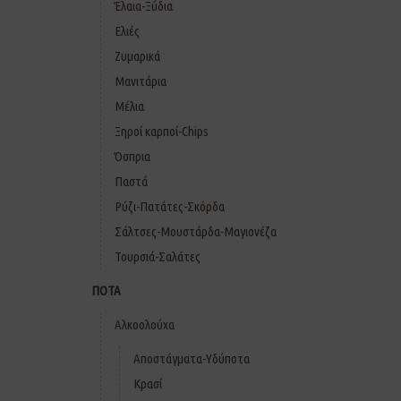
Έλαια-Ξύδια
Ελιές
Ζυμαρικά
Μανιτάρια
Μέλια
Ξηροί καρποί-Chips
Όσπρια
Παστά
Ρύζι-Πατάτες-Σκόρδα
Σάλτσες-Μουστάρδα-Μαγιονέζα
Τουρσιά-Σαλάτες
ΠΟΤΑ
Αλκοολούχα
Αποστάγματα-Υδύποτα
Κρασί