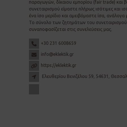
παραγωγών, δίκαιου εμπορίου (fair trade) και β
συνεταιρισμού είμαστε πλήρως ισότιμες και ισ
ένα ίσο μερίδιο και αμειβόμαστε ίσα, ανάλογα 
Το σύνολο των ζητημάτων του συνεταιρισμού 
συναποφασίζεται στις συνελεύσεις μας.
+30 231 6008659
info@eklektik.gr
https://eklektik.gr
Ελευθερίου Βενιζέλου 59, 54631, Θεσσα