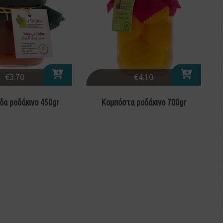
€
3.70
€
4.10
α ροδάκινο 450gr
Κομπόστα ροδάκινο 700gr