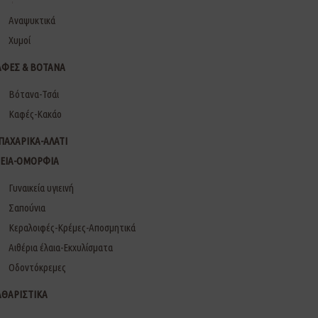
Αναψυκτικά
Χυμοί
ΑΦΕΣ & ΒΟΤΑΝΑ
Βότανα-Τσάι
Καφές-Κακάο
ΠΑΧΑΡΙΚΑ-ΑΛΑΤΙ
ΓΕΙΑ-ΟΜΟΡΦΙΑ
Γυναικεία υγιεινή
Σαπούνια
Κεραλοιφές-Κρέμες-Αποσμητικά
Αιθέρια έλαια-Εκχυλίσματα
Οδοντόκρεμες
ΑΘΑΡΙΣΤΙΚΑ