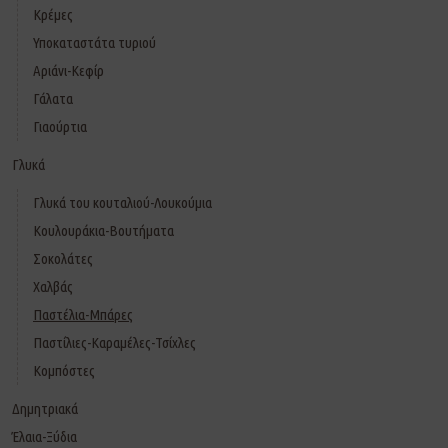
Κρέμες
Υποκαταστάτα τυριού
Αριάνι-Κεφίρ
Γάλατα
Γιαούρτια
Γλυκά
Γλυκά του κουταλιού-Λουκούμια
Κουλουράκια-Βουτήματα
Σοκολάτες
Χαλβάς
Παστέλια-Μπάρες
Παστίλιες-Καραμέλες-Τσίχλες
Κομπόστες
Δημητριακά
Έλαια-Ξύδια