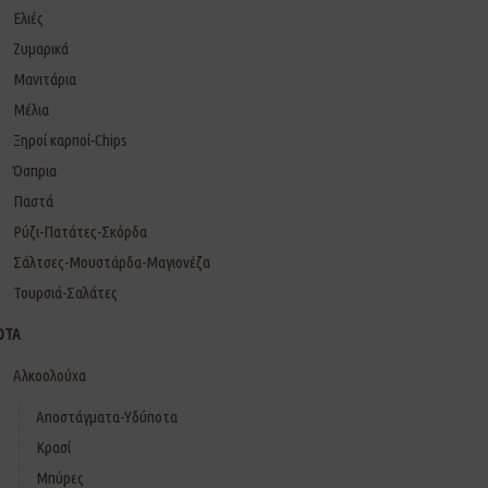
Ελιές
Ζυμαρικά
Μανιτάρια
Μέλια
Ξηροί καρποί-Chips
Όσπρια
Παστά
Ρύζι-Πατάτες-Σκόρδα
Σάλτσες-Μουστάρδα-Μαγιονέζα
Τουρσιά-Σαλάτες
ΟΤΑ
Αλκοολούχα
Αποστάγματα-Υδύποτα
Κρασί
Μπύρες