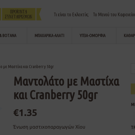
Τι είναι το Εκλεκτίκ;
Το Μενού του Καφενείο
& ΒΟΤΑΝΑ
ΜΠΑΧΑΡΙΚΑ-ΑΛΑΤΙ
ΥΓΕΙΑ-ΟΜΟΡΦΙΑ
ΚΑΘΑΡ
 με Μαστίχα και Cranberry 50gr
Μαντολάτο με Μαστίχα
και Cranberry 50gr
Μ
€
1.35
Ένωση μαστιχοπαραγωγών Χίου
Τ