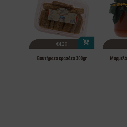
€
4.20
Βουτήματα κρασάτα 300gr
Μαρμελάδ