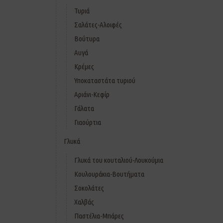
Τυριά
Σαλάτες-Αλοιφές
Βούτυρα
Αυγά
Κρέμες
Υποκαταστάτα τυριού
Αριάνι-Κεφίρ
Γάλατα
Γιαούρτια
Γλυκά
Γλυκά του κουταλιού-Λουκούμια
Κουλουράκια-Βουτήματα
Σοκολάτες
Χαλβάς
Παστέλια-Μπάρες