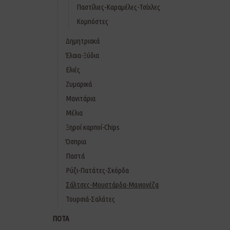
Παστίλιες-Καραμέλες-Τσίχλες
Κομπόστες
Δημητριακά
Έλαια-Ξύδια
Ελιές
Ζυμαρικά
Μανιτάρια
Μέλια
Ξηροί καρποί-Chips
Όσπρια
Παστά
Ρύζι-Πατάτες-Σκόρδα
Σάλτσες-Μουστάρδα-Μαγιονέζα
Τουρσιά-Σαλάτες
ΠΟΤΑ