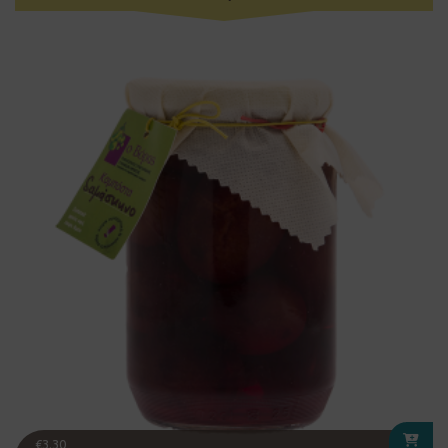
€
3.30