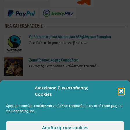
ΝΕΑ ΚΑΙ ΕΚΔΗΛΩΣΕΙΣ
Οι δέκα αρχές του Δίκαιου και Αλληλέγγυου Εμπορίου
Στο Εκλεκτίκ μπορείτε να βρείτε...
Ζαπατίστικος καφές Compaňero
O καφές Compaňero καλλιεργείται από...
Δώστε πίσω το ρεύμα στη ΒΙΟΜΕ
Διαχείριση Συγκατάθεσης
ΔΕΙΤΕ, ΥΠΟΓΡΑΨΤΕ ΚΑΙ ΔΙΑΔΩΣΤΕΤΗΝ ΚΑΜΠΑΝΙΑ...
Cookies
Χρησιμοποιούμε cookies για να βελτιστοποιούμε τον ιστότοπό μας και
τις υπηρεσίες μας.
Αποδοχή των cookies