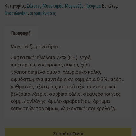
Κατηγορίες:
Σάλτσες-Μουστάρδα-Μαγιονέζα
,
Τρόφιμα
Ετικέτες:
Θεσσαλονίκη
,
οι γουμένισσες
Περιγραφή
Μαγιονέζα μανιτάρια.
Συστατικά: ηλιέλαιο 72% (Ε.Ε.), νερό,
παστεριωμένος κρόκος αυγού, ξύδι,
τροποποιημένο άμυλο, χλωριούχο κάλιο,
αφυδατωμένα μανιτάρια σε κομμάτια 0,3%, αλάτι,
ρυθμιστής οξύτητας: κιτρικό οξύ, συντηρητικά:
βενζοϊκό νάτριο, σορβικό κάλιο, σταθεροποιητές:
κόμμι ξανθάνης, άμυλο αραβοσίτου, άρτυμα
καπνιστών τροφίμων, γλυκαντικά: σουκραλόζη.
Σχετικά προϊόντα