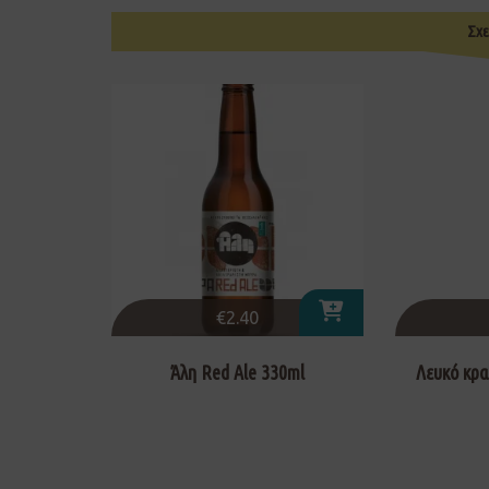
Σχε
€
2.40
Άλη Red Ale 330ml
Λευκό κρα