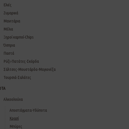
Ελιές
Ζυμαρικά
Μανιτάρια
Μέλια
Ξηροί καρποί-Chips
Όσπρια
Παστά
Ρύζι-Πατάτες-Σκόρδα
Σάλτσες-Μουστάρδα-Μαγιονέζα
Τουρσιά-Σαλάτες
ΟΤΑ
Αλκοολούχα
Αποστάγματα-Υδύποτα
Κρασί
Μπύρες