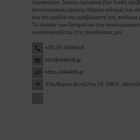
παραγωγών, δίκαιου εμπορίου (fair trade) και β
συνεταιρισμού είμαστε πλήρως ισότιμες και ισ
ένα ίσο μερίδιο και αμειβόμαστε ίσα, ανάλογα 
Το σύνολο των ζητημάτων του συνεταιρισμού 
συναποφασίζεται στις συνελεύσεις μας.
+30 231 6008659
info@eklektik.gr
https://eklektik.gr
Ελευθερίου Βενιζέλου 59, 54631, Θεσσα