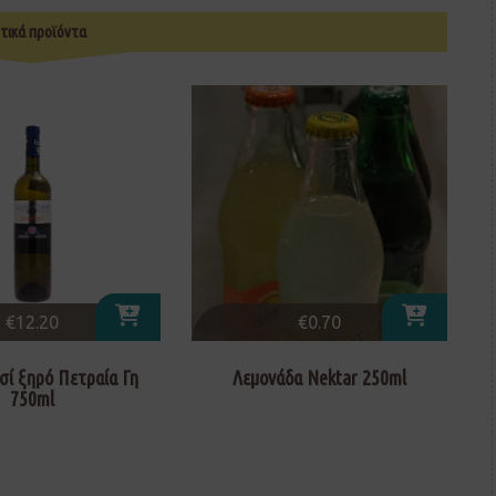
τικά προϊόντα
€
12.20
€
0.70
σί ξηρό Πετραία Γη
Λεμονάδα Nektar 250ml
750ml