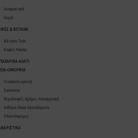
Αναψυκτικά
Χυμοί
ΑΦΕΣ & ΒΟΤΑΝΑ
Βότανα-Τσάι
Καφές-Κακάο
ΠΑΧΑΡΙΚΑ-ΑΛΑΤΙ
ΓΕΙΑ-ΟΜΟΡΦΙΑ
Γυναικεία υγιεινή
Σαπούνια
Κεραλοιφές-Κρέμες-Αποσμητικά
Αιθέρια έλαια-Εκχυλίσματα
Οδοντόκρεμες
ΑΘΑΡΙΣΤΙΚΑ