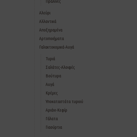
Πραλίνες
Αλεύρι
Αλλαντικά
Αποξηραμένα
Αρτοποιήματα
Γαλακτοκομικά-Αυγά
Τυριά
Σαλάτες-Αλοιφές
Βούτυρα
Αυγά
Κρέμες
Υποκαταστάτα τυριού
Αριάνι-Κεφίρ
Γάλατα
Γιαούρτια