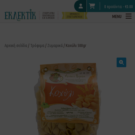
0 προϊόντα -
€
0.00
MENU
Αρχική σελίδα
/
Τρόφιμα
/
Ζυμαρικά
/ Κοχύλι 500gr
🔍