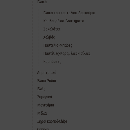
Γλυκά
Γλυκά του κουταλιού-Λουκούμια
Κουλουράκια-Βουτήματα
Σοκολάτες
Χαλβάς
Παστέλια-Μπάρες
Παστίλιες-Καραμέλες-Τσίχλες
Κομπόστες
Δημητριακά
Έλαια-Ξύδια
Ελιές
Ζυμαρικά
Μανιτάρια
Μέλια
Ξηροί καρποί-Chips
Όσπρια