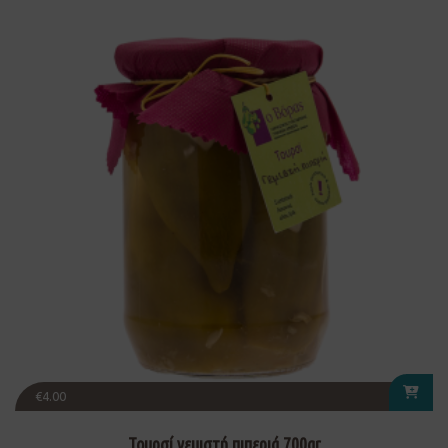
€
4.00
Τουρσί γεμιστή πιπεριά 700gr