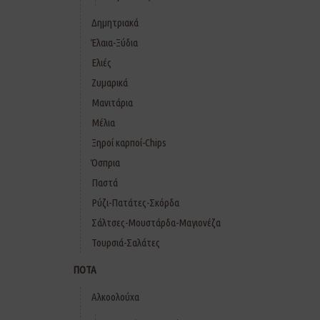
Δημητριακά
Έλαια-Ξύδια
Ελιές
Ζυμαρικά
Μανιτάρια
Μέλια
Ξηροί καρποί-Chips
Όσπρια
Παστά
Ρύζι-Πατάτες-Σκόρδα
Σάλτσες-Μουστάρδα-Μαγιονέζα
Τουρσιά-Σαλάτες
ΠΟΤΑ
Αλκοολούχα