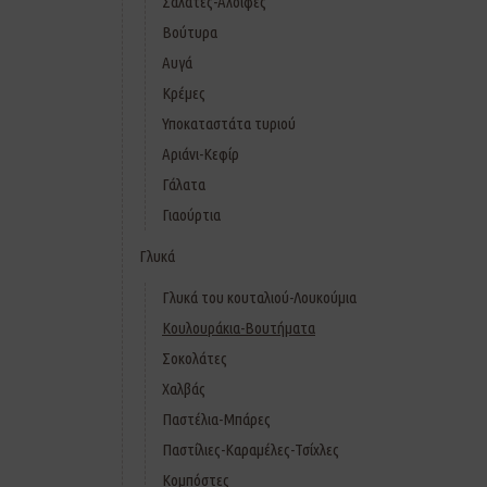
Σαλάτες-Αλοιφές
Βούτυρα
Αυγά
Κρέμες
Υποκαταστάτα τυριού
Αριάνι-Κεφίρ
Γάλατα
Γιαούρτια
Γλυκά
Γλυκά του κουταλιού-Λουκούμια
Κουλουράκια-Βουτήματα
Σοκολάτες
Χαλβάς
Παστέλια-Μπάρες
Παστίλιες-Καραμέλες-Τσίχλες
Κομπόστες