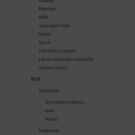
Ζυμαρικά
Μανιτάρια
Μέλια
Ξηροί καρποί-Chips
Όσπρια
Παστά
Ρύζι-Πατάτες-Σκόρδα
Σάλτσες-Μουστάρδα-Μαγιονέζα
Τουρσιά-Σαλάτες
ΠΟΤΑ
Αλκοολούχα
Αποστάγματα-Υδύποτα
Κρασί
Μπύρες
Αναψυκτικά