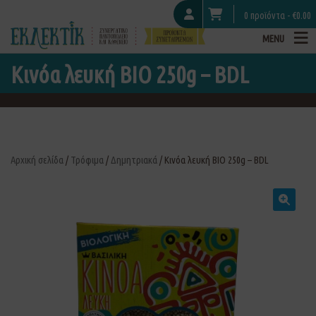
0 προϊόντα -
€
0.00
MENU
Κινόα λευκή ΒΙΟ 250g – BDL
Αρχική σελίδα
/
Τρόφιμα
/
Δημητριακά
/ Κινόα λευκή ΒΙΟ 250g – BDL
🔍