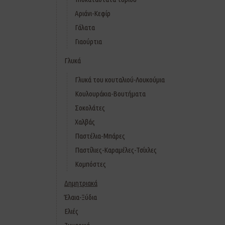
Αριάνι-Κεφίρ
Γάλατα
Γιαούρτια
Γλυκά
Γλυκά του κουταλιού-Λουκούμια
Κουλουράκια-Βουτήματα
Σοκολάτες
Χαλβάς
Παστέλια-Μπάρες
Παστίλιες-Καραμέλες-Τσίχλες
Κομπόστες
Δημητριακά
Έλαια-Ξύδια
Ελιές