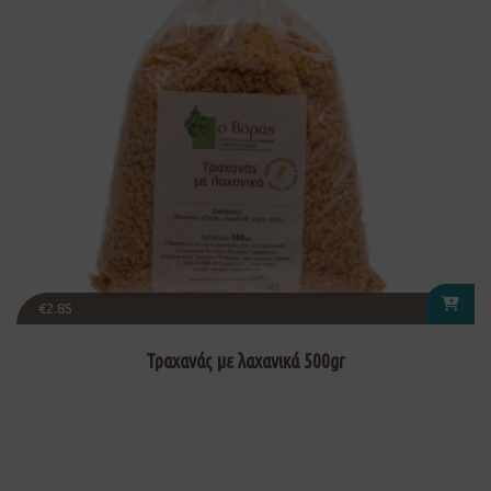
€
2.85
Τραχανάς με λαχανικά 500gr