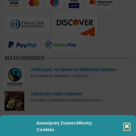
ΝΕΑ ΚΑΙ ΕΚΔΗΛΩΣΕΙΣ
Οι δέκα αρχές του Δίκαιου και Αλληλέγγυου Εμπορίου
Στο Εκλεκτίκ μπορείτε να βρείτε...
Ζαπατίστικος καφές Compaňero
O καφές Compaňero καλλιεργείται από...
Δώστε πίσω το ρεύμα στη ΒΙΟΜΕ
Διαχείριση Συγκατάθεσης
ΔΕΙΤΕ, ΥΠΟΓΡΑΨΤΕ ΚΑΙ ΔΙΑΔΩΣΤΕΤΗΝ ΚΑΜΠΑΝΙΑ...
Cookies