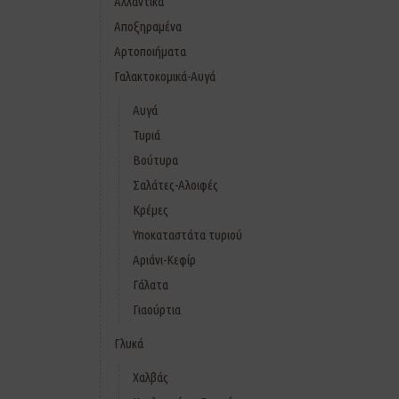
Αλλαντικά
Αποξηραμένα
Αρτοποιήματα
Γαλακτοκομικά-Αυγά
Αυγά
Τυριά
Βούτυρα
Σαλάτες-Αλοιφές
Κρέμες
Υποκαταστάτα τυριού
Αριάνι-Κεφίρ
Γάλατα
Γιαούρτια
Γλυκά
Χαλβάς