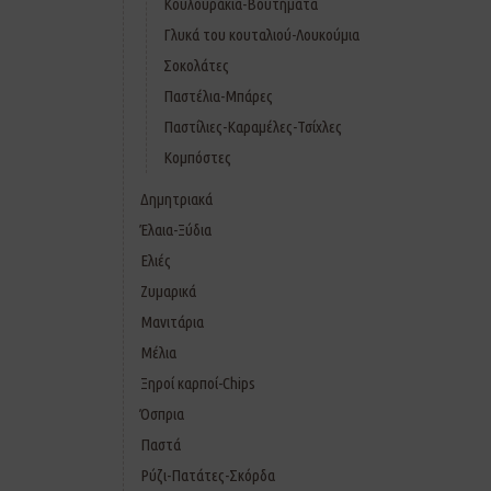
Κουλουράκια-Βουτήματα
Γλυκά του κουταλιού-Λουκούμια
Σοκολάτες
Παστέλια-Μπάρες
Παστίλιες-Καραμέλες-Τσίχλες
Κομπόστες
Δημητριακά
Έλαια-Ξύδια
Ελιές
Ζυμαρικά
Μανιτάρια
Μέλια
Ξηροί καρποί-Chips
Όσπρια
Παστά
Ρύζι-Πατάτες-Σκόρδα