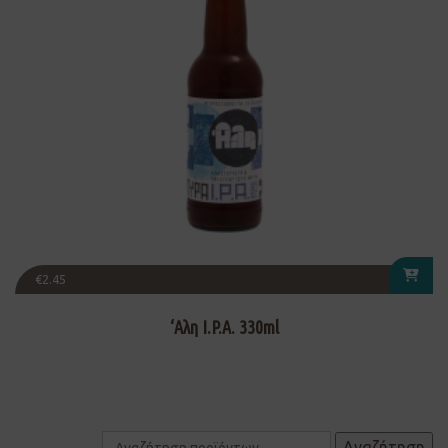
€
2.45
‘Αλη I.P.A. 330ml
Αναζήτηση