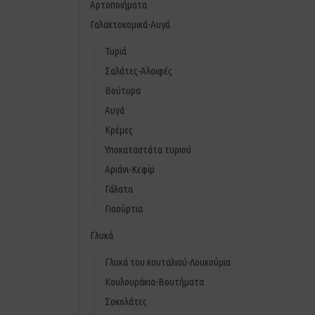
Αρτοποιήματα
Γαλακτοκομικά-Αυγά
Τυριά
Σαλάτες-Αλοιφές
Βούτυρα
Αυγά
Κρέμες
Υποκαταστάτα τυριού
Αριάνι-Κεφίρ
Γάλατα
Γιαούρτια
Γλυκά
Γλυκά του κουταλιού-Λουκούμια
Κουλουράκια-Βουτήματα
Σοκολάτες