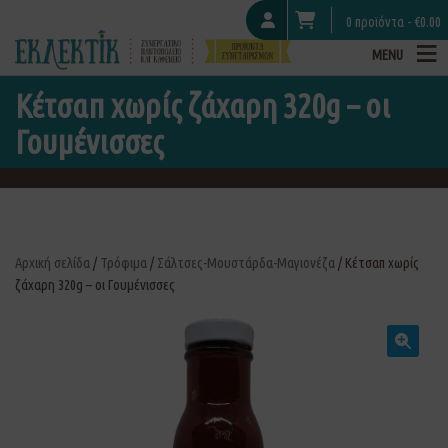
0 προϊόντα -
€
0.00
MENU
Κέτσαπ χωρίς ζάχαρη 320g – οι
Γουμένισσες
Αρχική σελίδα
/
Τρόφιμα
/
Σάλτσες-Μουστάρδα-Μαγιονέζα
/ Κέτσαπ χωρίς
ζάχαρη 320g – οι Γουμένισσες
🔍