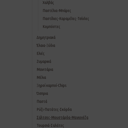
Χαλβάς
Παστέλια-Μπάρες
Παστίλιες-Καραμέλες-Τσίχλες
Κομπόστες
Δημητριακά
Έλαια-Ξύδια
Ελιές
Ζυμαρικά
Μανιτάρια
Μέλια
Ξηροί καρποί-Chips
Όσπρια
Παστά
Ρύζι-Πατάτες-Σκόρδα
Σάλτσες-Μουστάρδα-Μαγιονέζα
Τουρσιά-Σαλάτες