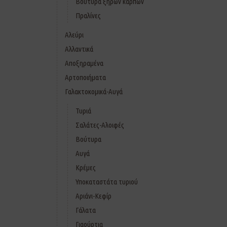
Βούτυρα ξηρών καρπών
Πραλίνες
Αλεύρι
Αλλαντικά
Αποξηραμένα
Αρτοποιήματα
Γαλακτοκομικά-Αυγά
Τυριά
Σαλάτες-Αλοιφές
Βούτυρα
Αυγά
Κρέμες
Υποκαταστάτα τυριού
Αριάνι-Κεφίρ
Γάλατα
Γιαούρτια