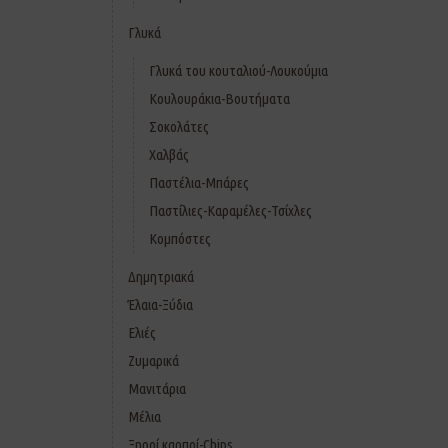
Γλυκά
Γλυκά του κουταλιού-Λουκούμια
Κουλουράκια-Βουτήματα
Σοκολάτες
Χαλβάς
Παστέλια-Μπάρες
Παστίλιες-Καραμέλες-Τσίχλες
Κομπόστες
Δημητριακά
Έλαια-Ξύδια
Ελιές
Ζυμαρικά
Μανιτάρια
Μέλια
Ξηροί καρποί-Chips