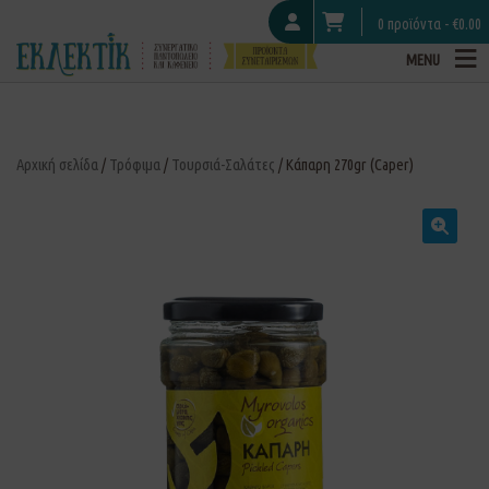
0 προϊόντα -
€
0.00
MENU
Αρχική σελίδα
/
Τρόφιμα
/
Τουρσιά-Σαλάτες
/ Κάπαρη 270gr (Caper)
🔍